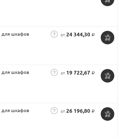
Добавить
в
корзину
, для шкафов
24 344,30
от
Р
Добавить
в
корзину
, для шкафов
19 722,67
от
Р
Добавить
в
корзину
, для шкафов
26 196,80
от
Р
Добавить
в
корзину