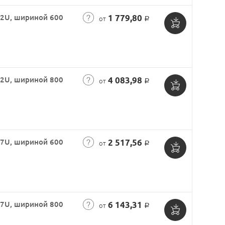
42U, шириной 600
1 779,80
от
Р
Добавить
в
корзину
42U, шириной 800
4 083,98
от
Р
Добавить
в
корзину
47U, шириной 600
2 517,56
от
Р
Добавить
в
корзину
47U, шириной 800
6 143,31
от
Р
Добавить