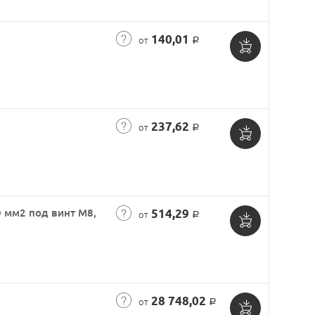
корзину
140,01
от
Р
Добавить
в
корзину
237,62
от
Р
Добавить
в
корзину
 мм2 под винт М8,
514,29
от
Р
Добавить
в
корзину
28 748,02
от
Р