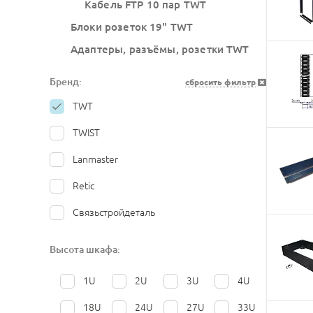
Кабель FTP 10 пар TWT
Блоки розеток 19" TWT
Адаптеры, разъёмы, розетки TWT
Бренд:
сбросить фильтр
TWT
TWIST
Lanmaster
Retic
Связьстройдеталь
Высота шкафа:
1U
2U
3U
4U
18U
24U
27U
33U