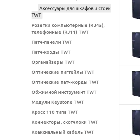
Аксессуары для шкафов и стоек
TWT
Розетки компьютерные (RJ45),
телефонные (RJ11) TWT
Патч-панели TWT
Патч-корды TWT
Органайзеры TWT
Оптические пигтейлы TWT
Оптические патч-корды TWT
Обжимной инструмент TWT
Модули Keystone TWT
Кросс 110 типа TWT
Коннекторы, скотчлоки TWT
Коаксиальный кабель TWT