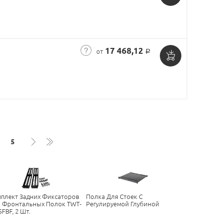
Добавить
в
корзину
17 468,12
от
Р
Добавить
в
корзину
5
плект Задних Фиксаторов
Полка Для Стоек С
 Фронтальных Полок TWT-
Регулируемой Глубиной
SFBF, 2 Шт.