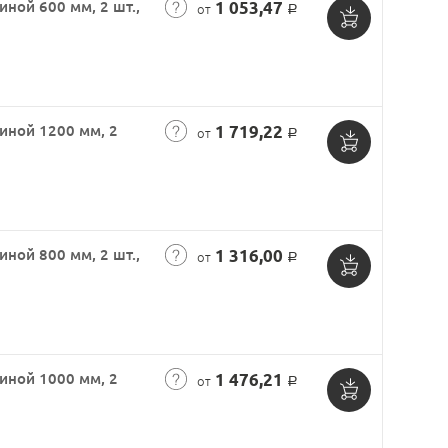
ной 600 мм, 2 шт.,
1 053,47
от
Р
Добавить
в
корзину
иной 1200 мм, 2
1 719,22
от
Р
Добавить
в
корзину
ной 800 мм, 2 шт.,
1 316,00
от
Р
Добавить
в
корзину
иной 1000 мм, 2
1 476,21
от
Р
Добавить
в