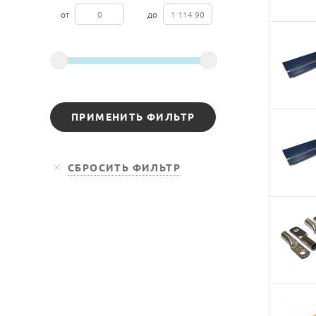
от
до