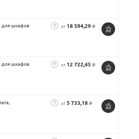
в
корзину
, для шкафов
18 594,29
от
Р
Добавить
в
корзину
, для шкафов
12 722,45
от
Р
Добавить
в
корзину
тата,
5 733,18
от
Р
Добавить
в
корзину