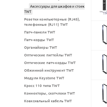
Аксессуары для шкафов и стоек
TWT
Розетки компьютерные (RJ45),
телефонные (RJ11) TWT
Патч-панели TWT
Патч-корды TWT
Органайзеры TWT
Оптические пигтейлы TWT
Оптические патч-корды TWT
Обжимной инструмент TWT
Модули Keystone TWT
Кросс 110 типа TWT
Коннекторы, скотчлоки TWT
Коаксиальный кабель TWT