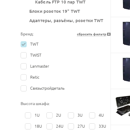
Кабель FTP 10 пар TWT
Блоки розеток 19" TWT
Адаптеры, разъёмы, розетки TWT
Бренд:
сбросить фильтр
TWT
TWIST
Lanmaster
Retic
Связьстройдеталь
Высота шкафа:
1U
2U
3U
4U
18U
24U
27U
33U