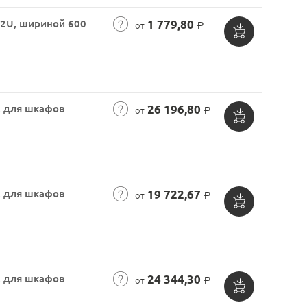
42U, шириной 600
1 779,80
от
Р
Добавить
в
корзину
, для шкафов
26 196,80
от
Р
Добавить
в
корзину
, для шкафов
19 722,67
от
Р
Добавить
в
корзину
, для шкафов
24 344,30
от
Р
Добавить