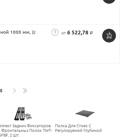
Добавить
в
корзину
ной 1000 мм, (с
6 522,78
от
Р
Добавить
в
корзину
5
плект Задних Фиксаторов
Полка Для Стоек С
 Фронтальных Полок TWT-
Регулируемой Глубиной
SFBF, 2 Шт.