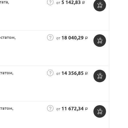
тата,
5 142,83
от
Р
Добавить
в
корзину
остатом,
18 040,29
от
Р
Добавить
в
корзину
статом,
14 356,85
от
Р
Добавить
в
корзину
статом,
11 672,34
от
Р
Добавить
в