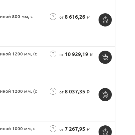
корзину
иной 800 мм, с
8 616,26
от
Р
Добавить
в
корзину
иной 1200 мм, (с
10 929,19
от
Р
Добавить
в
корзину
иной 1200 мм, (с
8 037,35
от
Р
Добавить
в
корзину
иной 1000 мм, с
7 267,95
от
Р