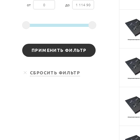
от
до