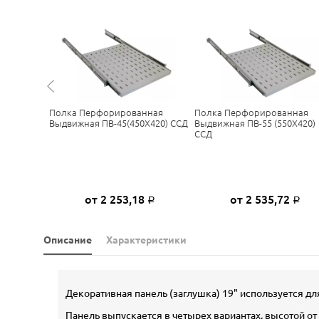
Полка Перфорированная
Полка Перфорированная
Выдвижная ПВ-45(450Х420) ССД
Выдвижная ПВ-55 (550Х420)
 ССД
ССД
0
от 2 253,18
от 2 535,72
Р
Р
Р
Описание
Характеристики
Декоративная панель (заглушка) 19" используется д
Панель выпускается в четырех вариантах, высотой от 