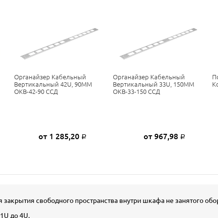
Органайзер Кабельный
Органайзер Кабельный
П
Вертикальный 42U, 90ММ
Вертикальный 33U, 150ММ
К
ОКВ-42-90 ССД
ОКВ-33-150 ССД
от 1 285,20
от 967,98
Р
Р
ля закрытия свободного пространства внутри шкафа не занятого об
1U до 4U.