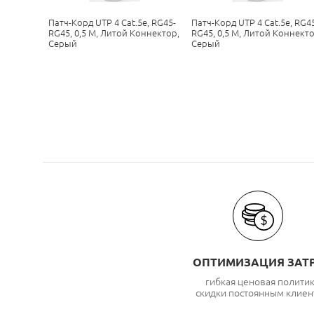
е, RG45-
Патч-Корд UTP 4 Cat.5е, RG45-
Патч-Корд UTP 4 Cat.5е, RG4
оннектор,
RG45, 0,5 М, Литой Коннектор,
RG45, 0,5 М, Литой Коннекто
Серый
Серый
ОПТИМИЗАЦИЯ ЗАТ
гибкая ценовая полити
скидки постоянным клиен