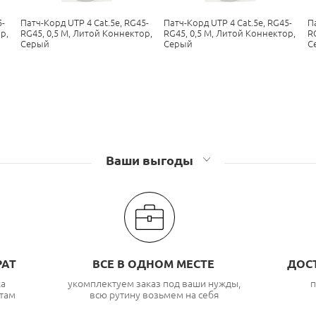
5-
Патч-Корд UTP 4 Cat.5е, RG45-
Патч-Корд UTP 4 Cat.5е, RG45-
П
р,
RG45, 0,5 М, Литой Коннектор,
RG45, 0,5 М, Литой Коннектор,
R
Серый
Серый
С
Ваши выгоды
РАТ
ВСЕ В ОДНОМ МЕСТЕ
ДОС
ка
укомплектуем заказ под ваши нужды,
п
там
всю рутину возьмем на себя