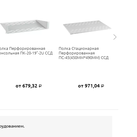
олка Перфорированная
Полка Стационарная
Нагрева
онсольная ПК-20-19”-2U ССД
Перфорированная
DBK Tec
ПС-45(450ММ*490ММ) ССД
50W 110
от 679,32
от 971,04
Р
Р
орудованием.