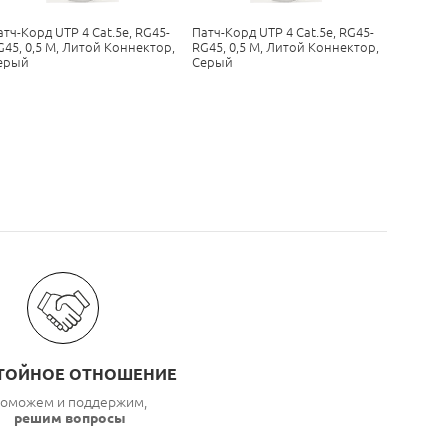
атч-Корд UTP 4 Cat.5е, RG45-
Патч-Корд UTP 4 Cat.5е, RG45-
Патч-Кор
G45, 0,5 М, Литой Коннектор,
RG45, 0,5 М, Литой Коннектор,
RG45, 0,
ерый
Серый
Серый
ТОЙНОЕ ОТНОШЕНИЕ
оможем и поддержим,
решим вопросы