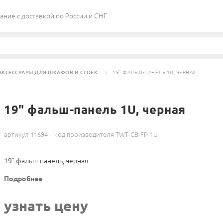
ие c доставкой по России и СНГ
АКСЕССУАРЫ ДЛЯ ШКАФОВ И СТОЕК
19" ФАЛЬШ-ПАНЕЛЬ 1U, ЧЕРНАЯ
19" фальш-панель 1U, черная
артикул 11694
код производителя TWT-CB-FP-1U
19" фальш-панель, черная
Подробнее
узнать цену