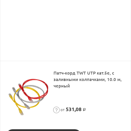
Патч-корд TWT UTP кат.5e, с
заливными колпачками, 10.0 м,
черный
531,08
от
Р