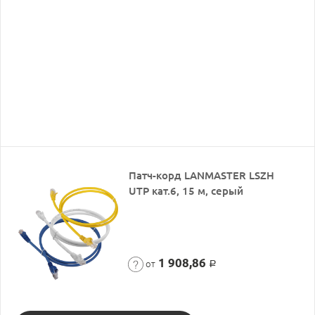
Патч-корд LANMASTER LSZH
UTP кат.6, 15 м, серый
1 908,86
от
Р