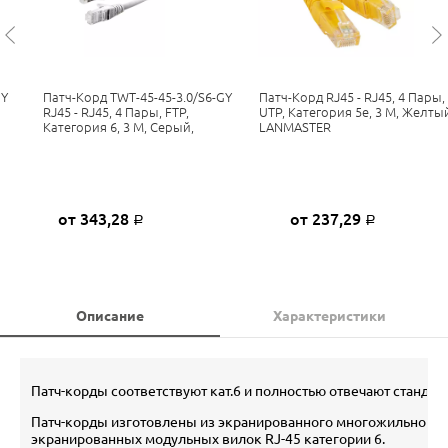
GY
Патч-Корд TWT-45-45-3.0/S6-GY
Патч-Корд RJ45 - RJ45, 4 Пары,
RJ45 - RJ45, 4 Пары, FTP,
UTP, Категория 5е, 3 М, Желты
Категория 6, 3 М, Серый,
LANMASTER
от 343,28
от 237,29
Р
Р
Описание
Характеристики
Патч-корды соответствуют кат.6 и полностью отвечают стандарт
Патч-корды изготовлены из экранированного многожильного к
экранированных модульных вилок RJ-45 категории 6.