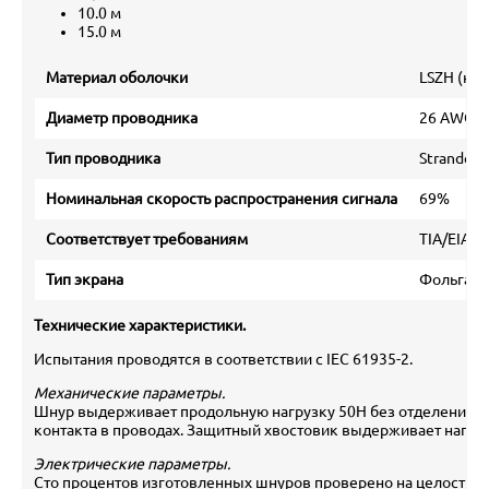
10.0 м
15.0 м
Материал оболочки
LSZH (ни
Диаметр проводника
26 AWG
Тип проводника
Stranded
Номинальная скорость распространения сигнала
69%
Соответствует требованиям
TIA/EIA 56
Тип экрана
Фольга
Технические характеристики.
Испытания проводятся в соответствии с IEC 61935-2.
Механические параметры.
Шнур выдерживает продольную нагрузку 50Н без отделения в
контакта в проводах. Защитный хвостовик выдерживает нагруз
Электрические параметры.
Сто процентов изготовленных шнуров проверено на целостнос