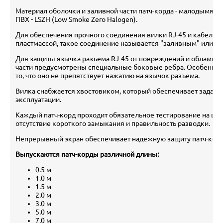
Материал оболочки и заливной части патч-корда - малодымящ
ПВХ - LSZH (Low Smoke Zero Halogen).
Для обеспечения прочного соединения вилки RJ-45 и кабеля 
пластмассой, такое соединение называется "заливным" или mo
Для защиты язычка разъема RJ-45 от повреждений и обламыва
части предусмотрены специальные боковые ребра. Особеннос
то, что оно не препятствует нажатию на язычок разъема.
Вилка снабжается хвостовиком, который обеспечивает заданн
эксплуатации.
Каждый патч-корд проходит обязательное тестирование на цел
отсутствие короткого замыкания и правильность разводки.
Непрерывный экран обеспечивает надежную защиту патч-корд
Выпускаются патч-корды различной длины:
0.5 м
1.0 м
1.5 м
2.0 м
3.0 м
5.0 м
7.0 м