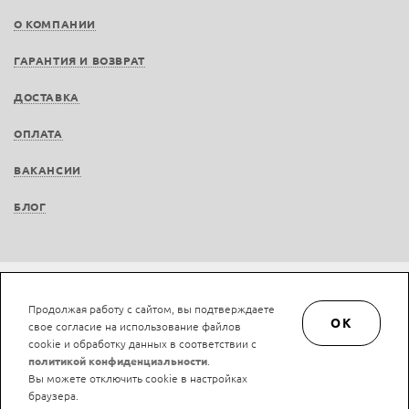
О КОМПАНИИ
ГАРАНТИЯ И ВОЗВРАТ
ДОСТАВКА
ОПЛАТА
ВАКАНСИИ
БЛОГ
Не является публичной офертой © LAN-art.ru, 2013—2026. Все права защищены.
Продолжая работу с сайтом, вы подтверждаете
Политика конфиденциальности.
Положение об обработке и защите персональных
OK
свое согласие на использование файлов
данных.
cookie и обработку данных в соответствии с
политикой конфиденциальности
.
Вы можете отключить cookie в настройках
браузера.