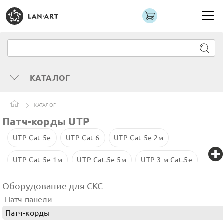
КАТАЛОГ
КАТАЛОГ
Патч-корды UTP
UTP Cat 5e
UTP Cat 6
UTP Cat 5e 2м
UTP Cat 5е 1м
UTP Cat.5e 5м
UTP 3 м Cat.5e
UTP 5м
UTP 1 м
10 Гбит
UTP 3м
Оборудование для СКС
Патч-панели
UTP Cat.5e 15м
Патч-корды