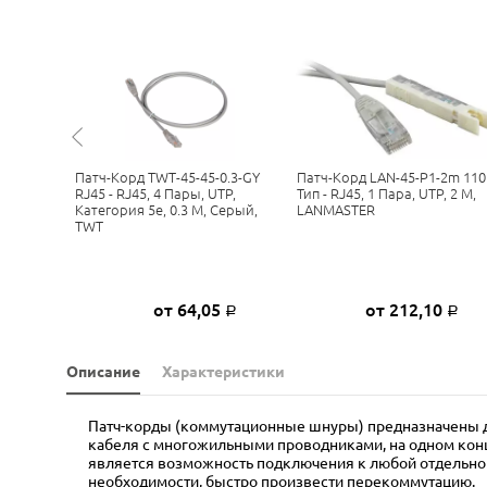
 (8 Жил)
Патч-Корд TWT-45-45-0.3-GY
Патч-Корд LAN-45-P1-2m 110
ра, ЛВС
RJ45 - RJ45, 4 Пары, UTP,
Тип - RJ45, 1 Пара, UTP, 2 М,
Категория 5е, 0.3 М, Серый,
LANMASTER
TWT
ну
от 64,05
от 212,10
Р
Р
Описание
Характеристики
Патч-корды (коммутационные шнуры) предназначены дл
кабеля с многожильными проводниками, на одном конц
является возможность подключения к любой отдельно в
необходимости, быстро произвести перекоммутацию.