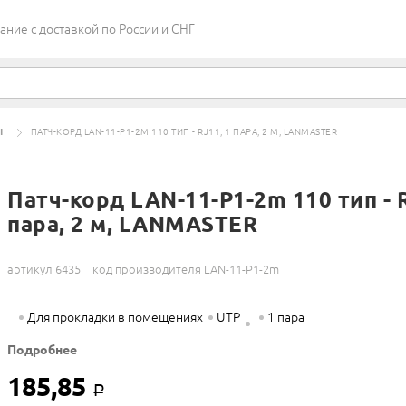
ие c доставкой по России и СНГ
Ы
ПАТЧ-КОРД LAN-11-P1-2M 110 ТИП - RJ11, 1 ПАРА, 2 М, LANMASTER
Патч-корд LAN-11-P1-2m 110 тип - R
пара, 2 м, LANMASTER
артикул 6435
код производителя LAN-11-P1-2m
Для прокладки в помещениях
UTP
1 пара
Подробнее
185,85
Р