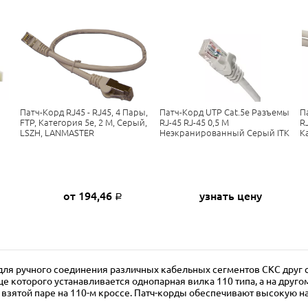
Патч-Корд RJ45 - RJ45, 4 Пары,
Патч-Корд UTP Cat.5e Разъемы
П
FTP, Категория 5е, 2 М, Серый,
RJ-45 RJ-45 0,5 М
RJ
LSZH, LANMASTER
Неэкранированный Серый ITK
К
от 194,46
узнать цену
Р
я ручного соединения различных кабельных сегментов СКС друг с
е которого устанавливается однопарная вилка 110 типа, а на друг
зятой паре на 110-м кроссе. Патч-корды обеспечивают высокую на