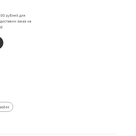
 500 рублей для
 доставим заказ на
е)
aster