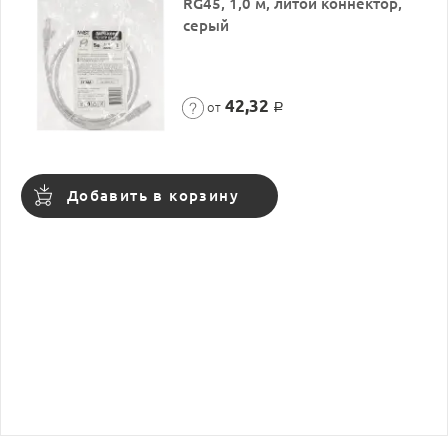
RG45, 1,0 м, литой коннектор,
серый
42,32
от
Р
Добавить в корзину