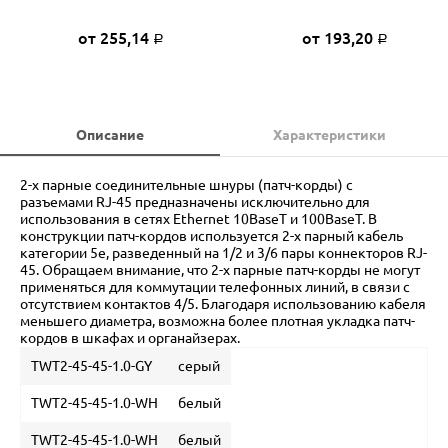
от 255,14
от 193,20
Р
Р
Описание
Характеристики
2-х парные соединительные шнуры (патч-корды) с
разъемами RJ-45 предназначены исключительно для
использования в сетях Ethernet 10BaseT и 100BaseT. В
конструкции патч-кордов используется 2-х парный кабель
категории 5e, разведенный на 1/2 и 3/6 пары коннекторов RJ-
45. Обращаем внимание, что 2-х парные патч-корды не могут
применяться для коммутации телефонных линий, в связи с
отсутствием контактов 4/5. Благодаря использованию кабеля
меньшего диаметра, возможна более плотная укладка патч-
кордов в шкафах и органайзерах.
TWT2-45-45-1.0-GY
серый
TWT2-45-45-1.0-WH
белый
TWT2-45-45-1.0-WH
белый