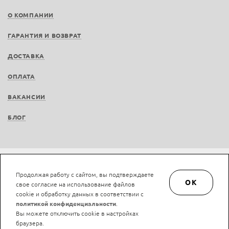
О КОМПАНИИ
ГАРАНТИЯ И ВОЗВРАТ
ДОСТАВКА
ОПЛАТА
ВАКАНСИИ
БЛОГ
Не является публичной офертой © LAN-art.ru, 2013—2026. Все права защищены.
Продолжая работу с сайтом, вы подтверждаете
Политика конфиденциальности.
Положение об обработке и защите персональных
OK
свое согласие на использование файлов
данных.
cookie и обработку данных в соответствии с
политикой конфиденциальности
.
Вы можете отключить cookie в настройках
браузера.