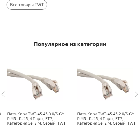
Все товары TWT
Популярное из категории
0
Патч-Корд TWT-45-45-3.0/S-GY
Патч-Корд TWT-45-45-2.0/S-GY
RJ45 - RJ45, 4 Пары, FTP,
RJ45 - RJ45, 4 Пары, FTP,
Категория 5е, 3 М, Серый, TWT
Категория 5е, 2 М, Серый, TWT