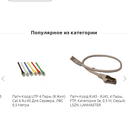
Популярное из категории
5
Патч-Корд UTP 4 Пары (8 Жил)
Патч-Корд RJ45 - RJ45, 4 Пары,
Cat.6 RJ-45 Для Сервера, ЛВС
FTP, Категория 5е, 0.5 М, Серый,
0,5 Метра
LSZH, LANMASTER