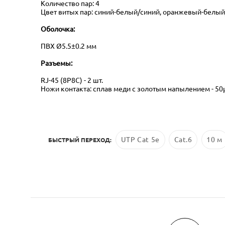
Количество пар: 4
Цвет витых пар: синий-белый/синий, оранжевый-бел
Оболочка:
ПВХ Ø5.5±0.2 мм
Разъемы:
RJ-45 (8P8C) - 2 шт.
Ножи контакта: сплав меди с золотым напылением - 50µ
UTP Cat 5e
Cat.6
10 м
БЫСТРЫЙ ПЕРЕХОД: