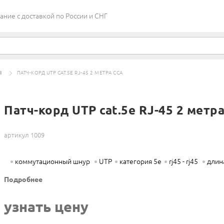
ие c доставкой по России и СНГ
Ы
ПАТЧ-КОРД UTP CAT.5E RJ-45 2 МЕТРА CCA
Патч-корд UTP cat.5e RJ-45 2 метр
артикул 1009
коммутационный шнур
UTP
категория 5e
rj45 - rj45
длина
Подробнее
узнать цену