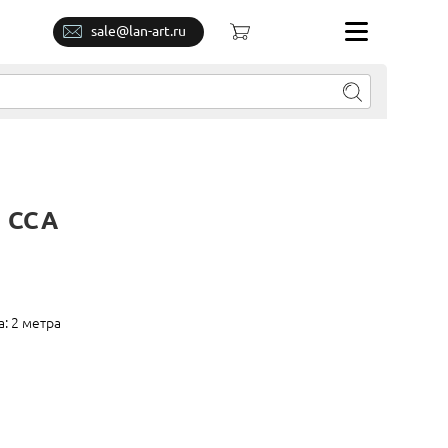
sale@lan-art.ru
а CCA
: 2 метра