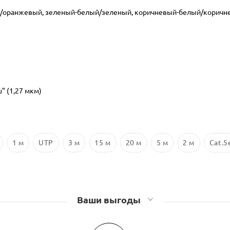
ый/оранжевый, зеленый-белый/зеленый, коричневый-белый/коричн
" (1,27 мкм)
1 м
UTP
3 м
15 м
20 м
5 м
2 м
Cat.5
Ваши выгоды