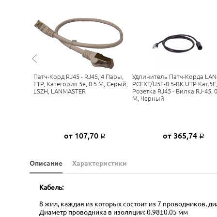
2.0/6-GY
Патч-Корд RJ45 - RJ45, 4 Пары,
Удлинитель Патч-Корда LAN
TP,
FTP, Категория 5е, 0.5 М, Серый,
PCEXT/U5E-0.5-BK UTP Кат.5E
ый,
LSZH, LANMASTER
Розетка RJ45 - Вилка RJ-45, 0
М, Черный
5
от 107,70
от 365,74
Р
Р
Р
Описание
Характеристики
Кабель:
8 жил, каждая из которых состоит из 7 проводников, д
Диаметр проводника в изоляции: 0.98±0.05 мм