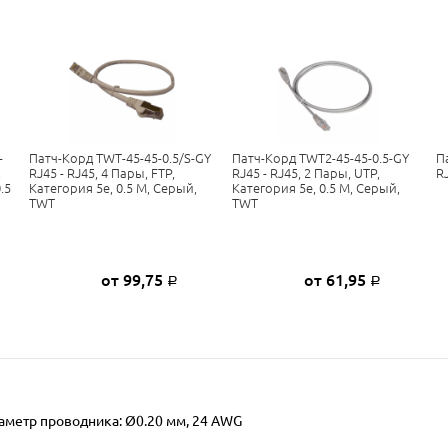
-
Патч-Корд TWT-45-45-0.5/S-GY
Патч-Корд TWT2-45-45-0.5-GY
П
,
RJ45 - RJ45, 4 Пары, FTP,
RJ45 - RJ45, 2 Пары, UTP,
R
.5
Категория 5е, 0.5 М, Серый,
Категория 5е, 0.5 М, Серый,
TWT
TWT
от 99,75
от 61,95
Р
Р
иаметр проводника: Ø0.20 мм, 24 AWG