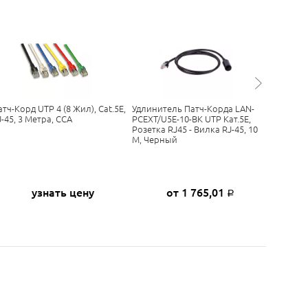
атч-Корд UTP 4 (8 Жил), Cat.5E,
Удлинитель Патч-Корда LAN-
Патч-Кор
J-45, 3 Метра, CCA
PCEXT/U5E-10-BK UTP Кат.5E,
Тип - RJ4
Розетка RJ45 - Вилка RJ-45, 10
LANMAS
М, Черный
узнать цену
от 1 765,01
Р