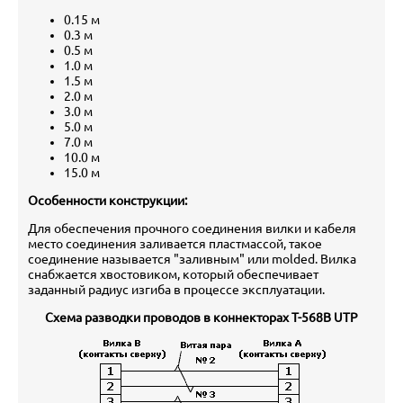
0.15 м
0.3 м
0.5 м
1.0 м
1.5 м
2.0 м
3.0 м
5.0 м
7.0 м
10.0 м
15.0 м
Особенности конструкции:
Для обеспечения прочного соединения вилки и кабеля
место соединения заливается пластмассой, такое
соединение называется "заливным" или molded. Вилка
снабжается хвостовиком, который обеспечивает
заданный радиус изгиба в процессе эксплуатации.
Схема разводки проводов в коннекторах T-568B UTP