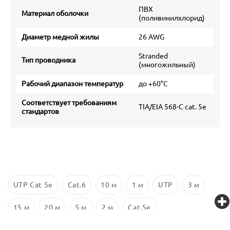
ПВХ
Материал оболочки
(поливинилхлорид)
Диаметр медной жилы
26 AWG
Stranded
Тип проводника
(многожильный)
Рабочий диапазон температур
до +60°С
Соответствует требованиям
TIA/EIA 568-C cat. 5e
стандартов
UTP Cat 5e
Cat.6
10 м
1 м
UTP
3 м
15 м
20 м
5 м
2 м
Cat.5e