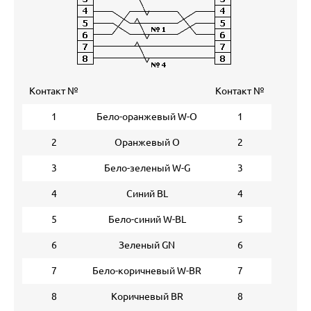
Контакт №
Контакт №
1
Бело-оранжевый W-O
1
2
Оранжевый O
2
3
Бело-зеленый W-G
3
4
Синий BL
4
5
Бело-синий W-BL
5
6
Зеленый GN
6
7
Бело-коричневый W-BR
7
8
Коричневый BR
8