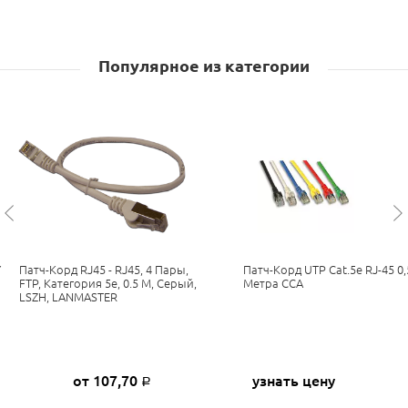
Популярное из категории
Y
Патч-Корд RJ45 - RJ45, 4 Пары,
Патч-Корд UTP Cat.5e RJ-45 0,
FTP, Категория 5е, 0.5 М, Серый,
Метра CCA
LSZH, LANMASTER
от 107,70
узнать цену
Р