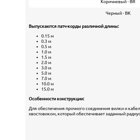
Коричневый - BR
Черный - BK
Выпускаются патч-корды различной длины:
0.15 м
0.3 м
0.5 м
1.0 м
1.5 м
2.0 м
3.0 м
5.0 м
7.0 м
10.0 м
15.0 м
Особенности конструкции:
Для обеспечения прочного соединения вилки и кабел
хвостовиком, который обеспечивает заданный радиус 