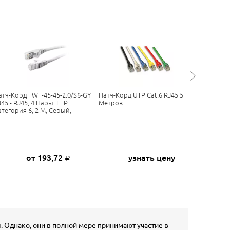
атч-Корд TWT-45-45-2.0/S6-GY
Патч-Корд UTP Cat.6 RJ45 5
Патч-Кор
45 - RJ45, 4 Пары, FTP,
Метров
FTP, Кат
атегория 6, 2 М, Серый,
LANMAS
от 193,72
узнать цену
Р
Однако, они в полной мере принимают участие в