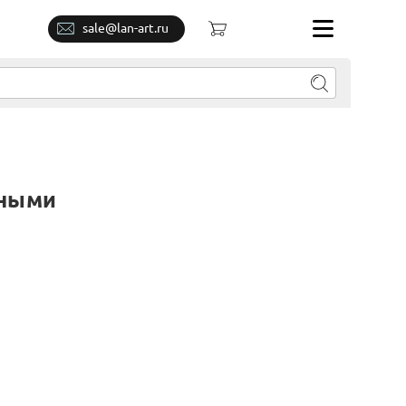
sale@lan-art.ru
вными