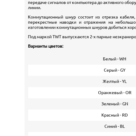
передаче сигналов от компьютера до активного обор
линии.
Коммутационный шнур состоит из отрезка кабеля,
перекрестные наводки и отражения на небольшо
изготовлении коммутационных шнуров добиться хорош
Под маркой TWT выпускаются 2-х парные неэкраниро
Варианты цветов:
Белый - WH
Серый - GY
Желтый - YL
Оранжевый - OR
Зеленый - GN
Красный - RD
Синий - BL