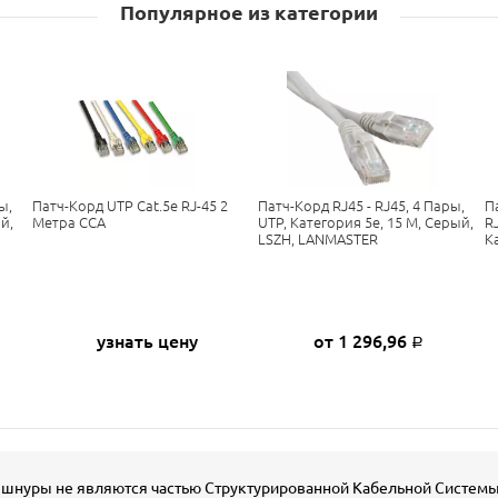
Популярное из категории
ы,
Патч-Корд UTP Cat.5e RJ-45 2
Патч-Корд RJ45 - RJ45, 4 Пары,
П
й,
Метра CCA
UTP, Категория 5е, 15 М, Серый,
RJ
LSZH, LANMASTER
К
узнать цену
от 1 296,96
Р
шнуры не являются частью Структурированной Кабельной Системы. 