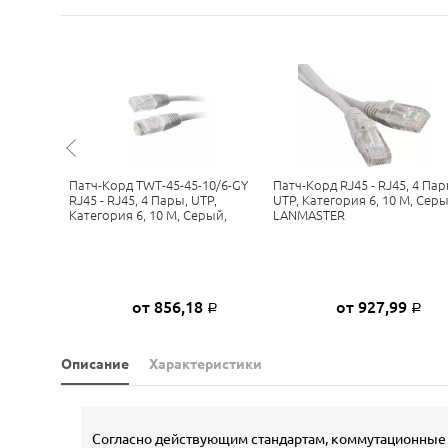
, 4 Пары,
Патч-Корд TWT-45-45-10/6-GY
Патч-Корд RJ45 - RJ45, 4 Пар
М, Серый,
RJ45 - RJ45, 4 Пары, UTP,
UTP, Категория 6, 10 М, Серы
Категория 6, 10 М, Серый,
LANMASTER
4
от 856,18
от 927,99
Р
Р
Р
Описание
Характеристики
Согласно действующим стандартам, коммутационные 