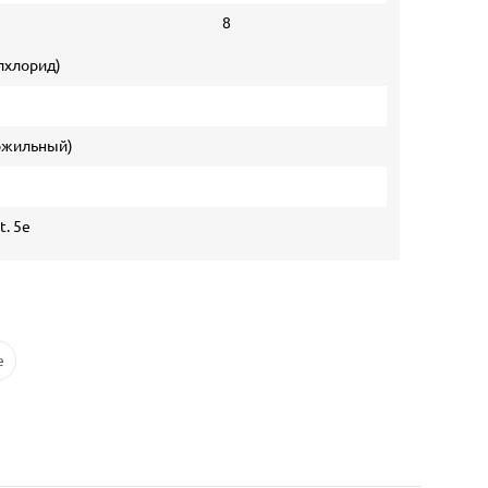
8
лхлорид)
гожильный)
t. 5e
e