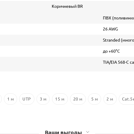
Коричневый BR
ПВХ (поливини
26 AWG
Stranded (мно
до +60°С
TIA/EIA 568-C ca
1 м
UTP
3 м
15 м
20 м
5 м
2 м
Cat.5
Ваши выгоды