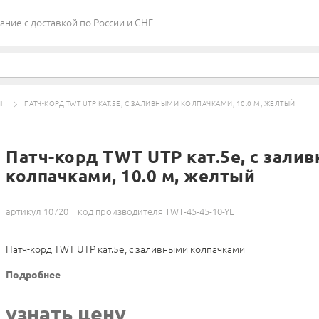
ие c доставкой по России и СНГ
Ы
ПАТЧ-КОРД TWT UTP КАТ.5E, С ЗАЛИВНЫМИ КОЛПАЧКАМИ, 10.0 М, ЖЕЛТЫЙ
Патч-корд TWT UTP кат.5e, с зали
колпачками, 10.0 м, желтый
артикул 10720
код производителя TWT-45-45-10-YL
Патч-корд TWT UTP кат.5e, с заливными колпачками
Подробнее
узнать цену