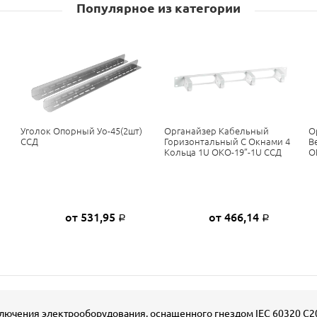
Популярное из категории
Уголок Опорный Уо-45(2шт)
Органайзер Кабельный
О
ССД
Горизонтальный С Окнами 4
В
Кольца 1U ОКО-19”-1U ССД
О
от 531,95
от 466,14
Р
Р
ючения электрооборудования, оснащенного гнездом IEC 60320 C20,