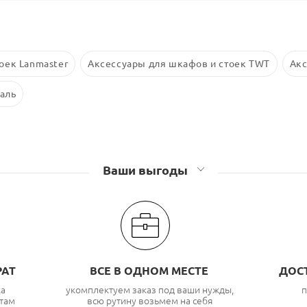
оек Lanmaster
Аксессуары для шкафов и стоек TWT
Акс
аль
Ваши выгоды
РАТ
ВСЕ В ОДНОМ МЕСТЕ
ДОС
ка
укомплектуем заказ под ваши нужды,
п
там
всю рутину возьмем на себя