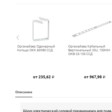
ый
Органайзер Одинарный
Органайзер Кабельный
90ММ
Кольцо ОКК 60Х80 ССД
Вертикальный 33U, 150ММ
ОКВ-33-150 ССД
0
от 235,62
от 967,98
Р
Р
Р
Описание
Шнур электрический силовой предназначен для подкл