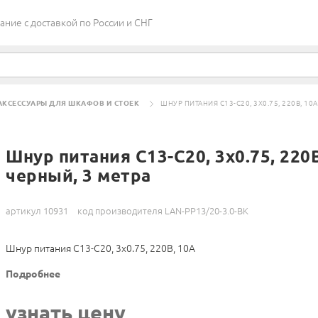
ие c доставкой по России и СНГ
АКСЕССУАРЫ ДЛЯ ШКАФОВ И СТОЕК
ШНУР ПИТАНИЯ С13-C20, 3Х0.75, 220В, 10А
Шнур питания С13-C20, 3х0.75, 220В
черный, 3 метра
артикул 10931
код производителя LAN-PP13/20-3.0-BK
Шнур питания С13-C20, 3х0.75, 220В, 10А
Подробнее
узнать цену