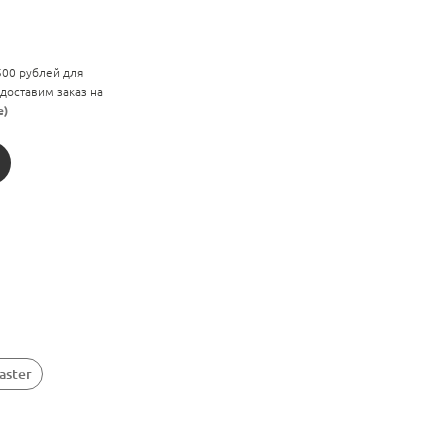
 500 рублей для
 доставим заказ на
е)
aster