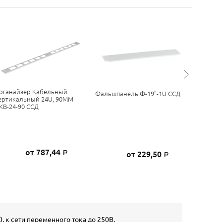
рганайзер Кабельный
Вентиля
Фальшпанель Ф-19"-1U ССД
ертикальный 24U, 90ММ
Вентиля
КВ-24-90 ССД
35с ВМ-6
от 787,44
от 229,50
Р
Р
 к сети переменного тока до 250В.