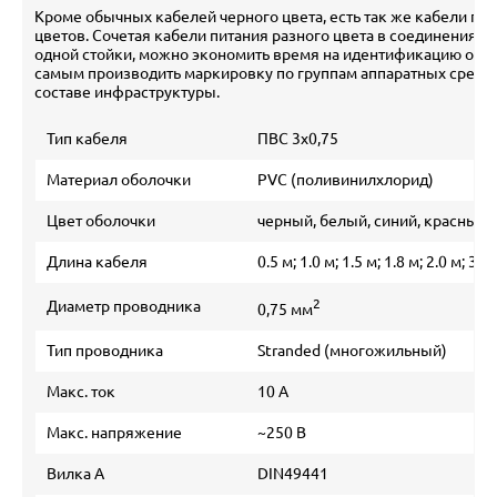
Кроме обычных кабелей черного цвета, есть так же кабели пит
цветов. Сочетая кабели питания разного цвета в соединениях 
одной стойки, можно экономить время на идентификацию обо
самым производить маркировку по группам аппаратных средст
составе инфраструктуры.
Тип кабеля
ПВС 3х0,75
Материал оболочки
PVC (поливинилхлорид)
Цвет оболочки
черный, белый, синий, красный
Длина кабеля
0.5 м; 1.0 м; 1.5 м; 1.8 м; 2.0 м; 3.0
2
Диаметр проводника
0,75 мм
Тип проводника
Stranded (многожильный)
Макс. ток
10 А
Макс. напряжение
~250 В
Вилка А
DIN49441