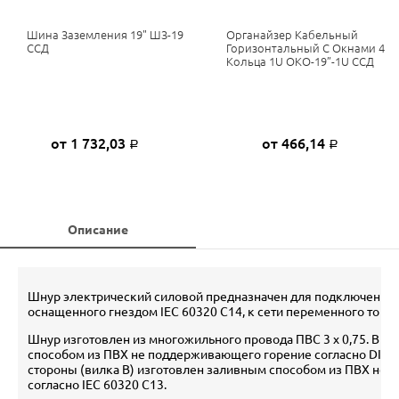
Шина Заземления 19" ШЗ-19
Органайзер Кабельный
ССД
Горизонтальный С Окнами 4
Кольца 1U ОКО-19”-1U ССД
от 1 732,03
от 466,14
Р
Р
Описание
Шнур электрический силовой предназначен для подключения 
оснащенного гнездом IEC 60320 C14, к сети переменного тока 
Шнур изготовлен из многожильного провода ПВС 3 х 0,75. Вил
способом из ПВХ не поддерживающего горение согласно DIN4
стороны (вилка В) изготовлен заливным способом из ПВХ не
согласно IEC 60320 C13.