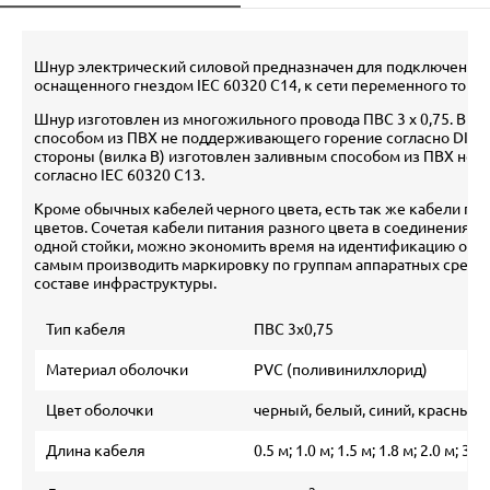
Шнур электрический силовой предназначен для подключения 
оснащенного гнездом IEC 60320 C14, к сети переменного тока 
Шнур изготовлен из многожильного провода ПВС 3 х 0,75. Вил
способом из ПВХ не поддерживающего горение согласно DIN4
стороны (вилка В) изготовлен заливным способом из ПВХ не
согласно IEC 60320 C13.
Кроме обычных кабелей черного цвета, есть так же кабели пит
цветов. Сочетая кабели питания разного цвета в соединениях 
одной стойки, можно экономить время на идентификацию обо
самым производить маркировку по группам аппаратных средст
составе инфраструктуры.
Тип кабеля
ПВС 3х0,75
Материал оболочки
PVC (поливинилхлорид)
Цвет оболочки
черный, белый, синий, красный
Длина кабеля
0.5 м; 1.0 м; 1.5 м; 1.8 м; 2.0 м; 3.0