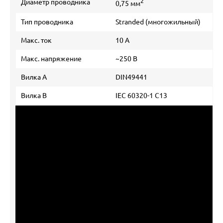
2
Диаметр проводника
0,75 мм
Тип проводника
Stranded (многожильный)
Макс. ток
10 А
Макс. напряжение
~250 В
Вилка А
DIN49441
Вилка В
IEC 60320-1 C13