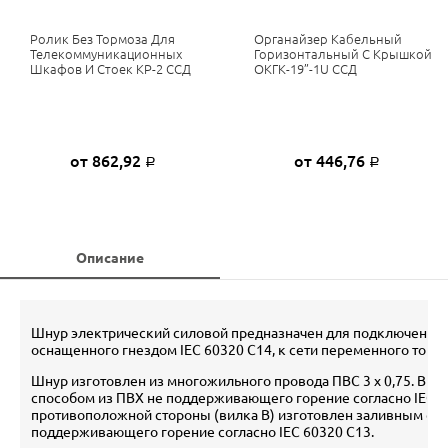
Ролик Без Тормоза Для
Органайзер Кабельный
Телекоммуникационных
Горизонтальный С Крышкой
Шкафов И Стоек КР-2 ССД
ОКГК-19”-1U ССД
от 862,92
от 446,76
Р
Р
Описание
Шнур электрический силовой предназначен для подключения 
оснащенного гнездом IEC 60320 C14, к сети переменного тока 
Шнур изготовлен из многожильного провода ПВС 3 х 0,75. Вил
способом из ПВХ не поддерживающего горение согласно IEC 6
противоположной стороны (вилка В) изготовлен заливным сп
поддерживающего горение согласно IEC 60320 C13.