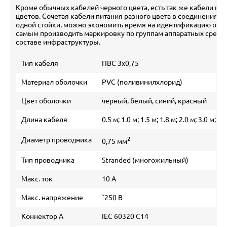
Кроме обычных кабелей черного цвета, есть так же кабели пит
цветов. Сочетая кабели питания разного цвета в соединениях 
одной стойки, можно экономить время на идентификацию обо
самым производить маркировку по группам аппаратных средст
составе инфраструктуры.
Тип кабеля
ПВС 3х0,75
Материал оболочки
PVC (поливинилхлорид)
Цвет оболочки
черный, белый, синий, красный
Длина кабеля
0.5 м; 1.0 м; 1.5 м; 1.8 м; 2.0 м; 3.0 м; 5.
2
Диаметр проводника
0,75 мм
Тип проводника
Stranded (многожильный)
Макс. ток
10 А
Макс. напряжение
˜250 В
Коннектор А
IEC 60320 C14