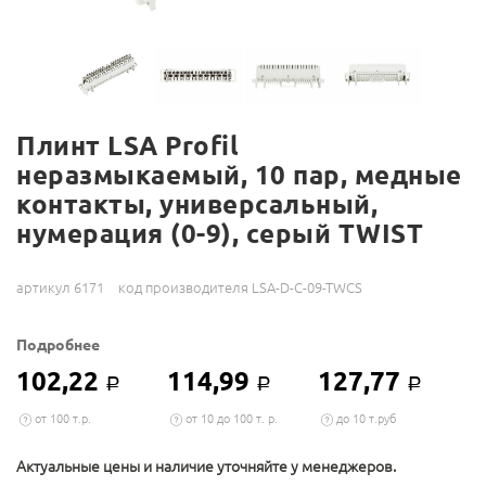
Плинт LSA Profil
неразмыкаемый, 10 пар, медные
контакты, универсальный,
нумерация (0-9), серый TWIST
артикул 6171
код производителя LSA-D-C-09-TWCS
Подробнее
102,22
114,99
127,77
Р
Р
Р
от 100 т.р.
от 10 до 100 т. р.
до 10 т.руб
Актуальные цены и наличие уточняйте у менеджеров.