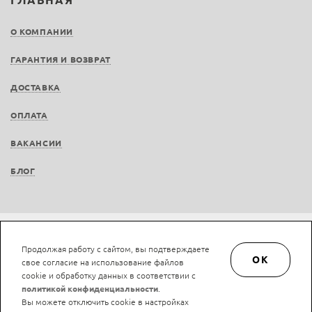
ГЛАВНАЯ
О КОМПАНИИ
ГАРАНТИЯ И ВОЗВРАТ
ДОСТАВКА
ОПЛАТА
ВАКАНСИИ
БЛОГ
Не является публичной офертой © LAN-art.ru, 2013—2026. Все права защищены.
Продолжая работу с сайтом, вы подтверждаете
Политика конфиденциальности.
Положение об обработке и защите персональных
OK
свое согласие на использование файлов
данных.
cookie и обработку данных в соответствии с
политикой конфиденциальности
.
Вы можете отключить cookie в настройках