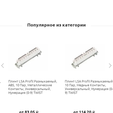
Популярное из категории
,
Плинт LSA Profil Размыкаемый,
Плинт LSA Profil Размыкаемый
ABS, 10 Пар, Металлические
10 Пар, Медные Контакты,
Контакты, Универсальный,
Универсальный, Нумерация (0-
Нумерация (0-9) TWIST
9) TWIST
от 83,05
от 114,20
Р
Р