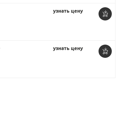
узнать цену
Добавить
в
корзину
-
узнать цену
Добавить
в
корзину