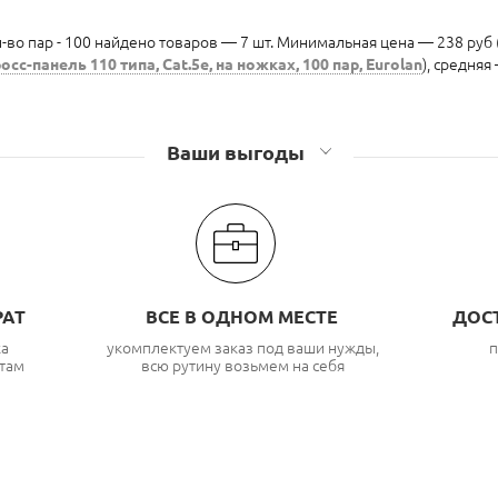
л-во пар - 100 найдено товаров — 7 шт. Минимальная цена — 238 руб 
осс-панель 110 типа, Cat.5e, на ножках, 100 пар, Eurolan
), средняя
Ваши выгоды
РАТ
ВСЕ В ОДНОМ МЕСТЕ
ДОС
ка
укомплектуем заказ под ваши нужды,
п
там
всю рутину возьмем на себя