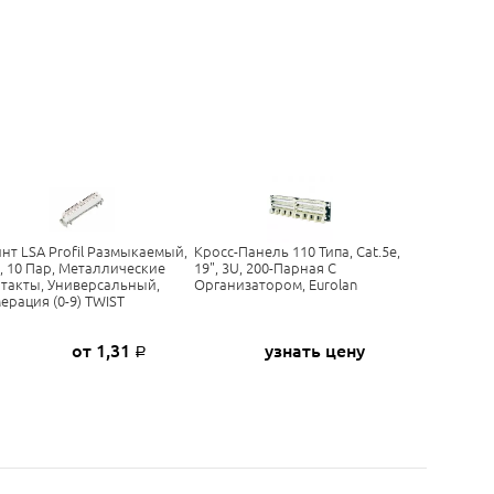
нт LSA Profil Размыкаемый,
Кросс-Панель 110 Типа, Cat.5e,
, 10 Пар, Металлические
19", 3U, 200-Парная С
такты, Универсальный,
Организатором, Eurolan
ерация (0-9) TWIST
от 1,31
узнать цену
Р