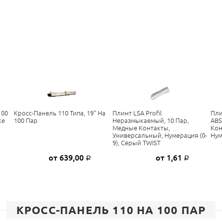
100
Кросс-Панель 110 Типа, 19" На
Плинт LSA Profil
Пли
ке
100 Пар
Неразмыкаемый, 10 Пар,
ABS
Медные Контакты,
Кон
Универсальный, Нумерация (0-
Нум
9), Серый TWIST
от 639,00
от 1,61
Р
Р
КРОСС-ПАНЕЛЬ 110 НА 100 ПАР