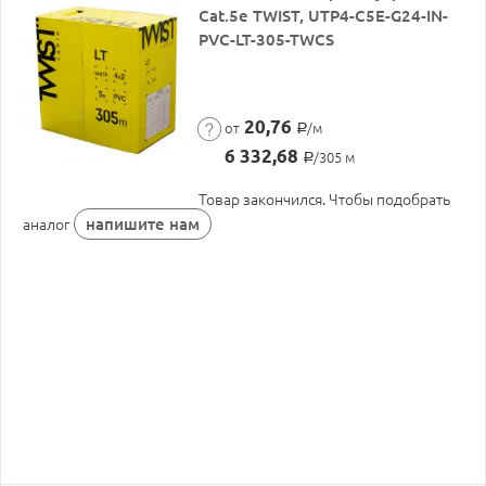
Cat.5е TWIST, UTP4-C5E-G24-IN-
PVC-LT-305-TWCS
20,76
от
/м
Р
6 332,68
/305 м
Р
Товар закончился. Чтобы подобрать
напишите нам
аналог