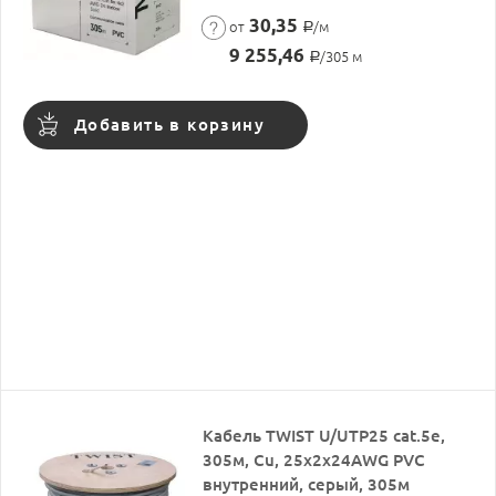
30,35
от
/м
Р
9 255,46
/305 м
Р
Добавить в корзину
Кабель TWIST U/UTP25 cat.5e,
305м, Cu, 25x2x24AWG PVC
внутренний, серый, 305м