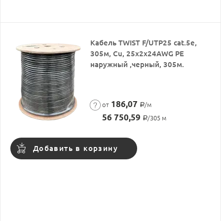
Кабель TWIST F/UTP25 cat.5e,
305м, Cu, 25x2x24AWG PE
наружный ,черный, 305м.
186,07
от
/м
Р
56 750,59
/305 м
Р
Добавить в корзину