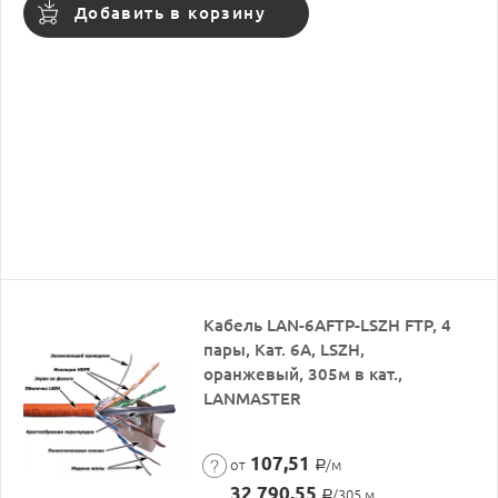
Добавить в корзину
Кабель LAN-6AFTP-LSZH FTP, 4
пары, Кат. 6А, LSZH,
оранжевый, 305м в кат.,
LANMASTER
107,51
от
/м
Р
32 790,55
/305 м
Р