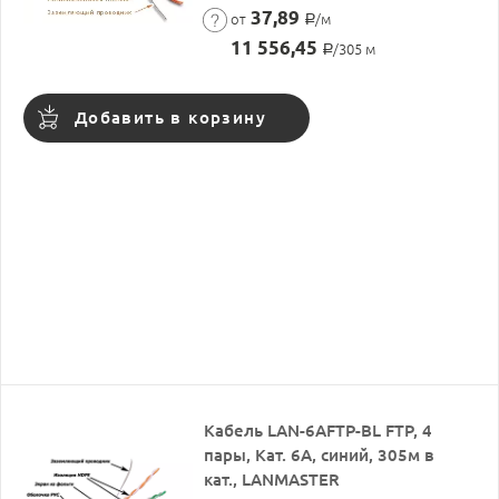
37,89
от
/м
Р
11 556,45
/305 м
Р
Добавить в корзину
Кабель LAN-6AFTP-BL FTP, 4
пары, Кат. 6А, cиний, 305м в
кат., LANMASTER