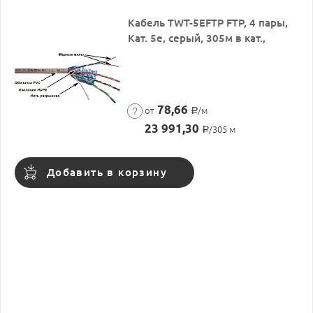
Кабель TWT-5EFTP FTP, 4 пары,
Кат. 5e, серый, 305м в кат.,
78,66
от
/м
Р
23 991,30
/305 м
Р
Добавить в корзину