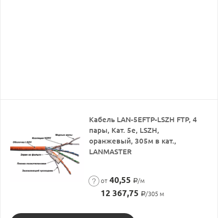
Кабель LAN-5EFTP-LSZH FTP, 4
пары, Кат. 5e, LSZH,
оранжевый, 305м в кат.,
LANMASTER
40,55
от
/м
Р
12 367,75
/305 м
Р