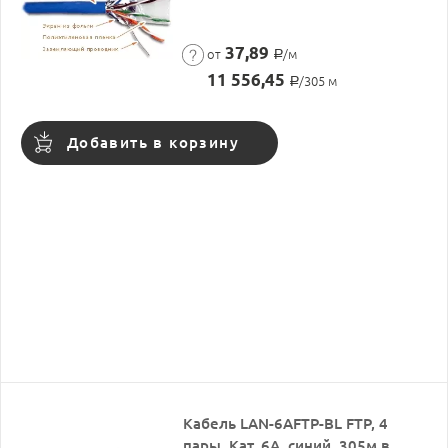
37,89
от
/м
Р
11 556,45
/305 м
Р
Добавить в корзину
Кабель LAN-6AFTP-BL FTP, 4
пары, Кат. 6А, cиний, 305м в