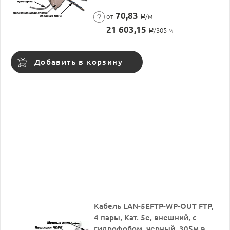
70,83
от
/м
Р
21 603,15
/305 м
Р
Добавить в корзину
Кабель LAN-5EFTP-WP-OUT FTP,
4 пары, Кат. 5e, внешний, с
гидрофобом, черный, 305м в