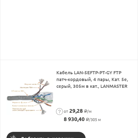
Кабель LAN-5EFTP-PT-GY FTP
патч-кордовый, 4 пары, Кат. 5e,
серый, 305м в кат., LANMASTER
29,28
от
/м
Р
8 930,40
/305 м
Р