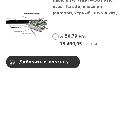
Кабель TWT-5EFTP-OUT FTP, 4
пары, Кат. 5e, внешний
(outdoor), черный, 305м в кат.,
50,79
от
/м
Р
15 490,95
/305 м
Р
Добавить в корзину