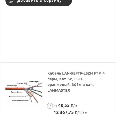
Добавить в корзину
Кабель LAN-5EFTP-LSZH FTP, 4
пары, Кат. 5e, LSZH,
оранжевый, 305м в кат.,
LANMASTER
40,55
от
/м
Р
12 367,75
/305 м
Р