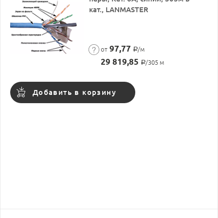
кат., LANMASTER
97,77
от
/м
Р
29 819,85
/305 м
Р
Добавить в корзину