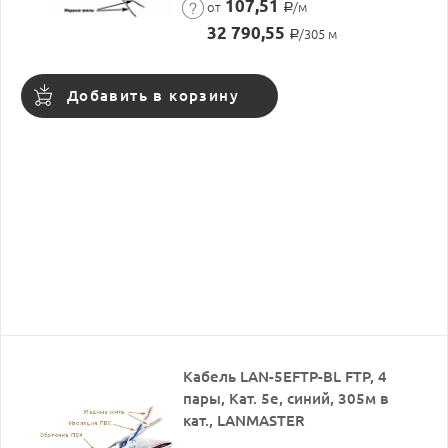
107,51
от
/м
Р
32 790,55
/305 м
Р
Добавить в корзину
Кабель LAN-5EFTP-BL FTP, 4
пары, Кат. 5е, синий, 305м в
кат., LANMASTER