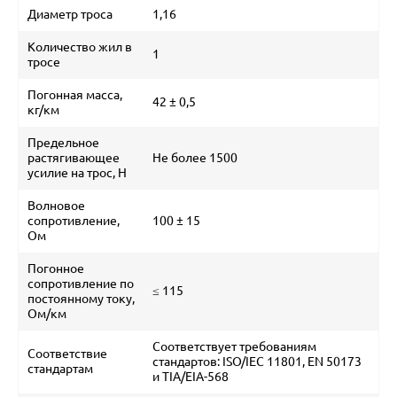
Диаметр троса
1,16
Количество жил в
1
тросе
Погонная масса,
42 ± 0,5
кг/км
Предельное
растягивающее
Не более 1500
усилие на трос, Н
Волновое
сопротивление,
100 ± 15
Ом
Погонное
сопротивление по
≤ 115
постоянному току,
Ом/км
Соответствует требованиям
Соответствие
стандартов: ISO/IEC 11801, EN 50173
стандартам
и TIA/EIA-568