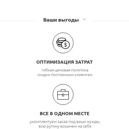
Кабель FTP 4 пары SkyNet
Кабель FTP 4 пары АндижанКабель
Ваши выгоды
Кабель FTP 4 пары Cabletech
Кабель FTP 4 пары FocNet
Кабель FTP 4 пары ITK
Кабель FTP 4 пары Lanmaster
Кабель FTP 4 пары TWT
ОПТИМИЗАЦИЯ ЗАТРАТ
гибкая ценовая политика
скидки постоянным клиентам
ВСЕ В ОДНОМ МЕСТЕ
укомплектуем заказ под ваши нужды,
всю рутину возьмем на себя