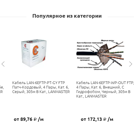
Популярное из категории
Кабель LAN-6EFTP-PT-GY FTP
Кабель LAN-6EFTP-WP-OUT FTP,
e,
Патч-Кордовый, 4 Пары, Кат. 6,
4 Пары, Кат. 6, Внешний, С
ER
Серый, 305м В Кат., LANMASTER
Гидрофобом, Черный, 305м В
Кат., LANMASTER
от 89,76
/м
от 172,13
/м
Р
Р