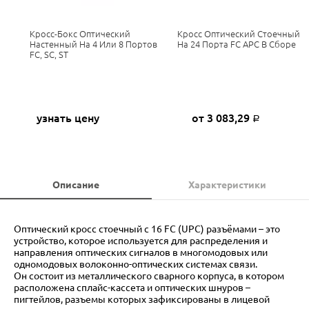
Кросс-Бокс Оптический
Кросс Оптический Стоечный
Настенный На 4 Или 8 Портов
На 24 Порта FC APC В Сборе
FC, SC, ST
узнать цену
от 3 083,29
Р
Описание
Характеристики
Оптический кросс стоечный с 16 FC (UPC) разъёмами – это
устройство, которое используется для распределения и
направления оптических сигналов в многомодовых или
одномодовых волоконно-оптических системах связи.
Он состоит из металлического сварного корпуса, в котором
расположена сплайс-кассета и оптических шнуров –
пигтейлов, разъемы которых зафиксированы в лицевой