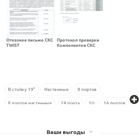
Отказное письмо СКС
Протокол проверки
TWIST
Компонентов СКС
В стойку 19"
Настенные
8 портов
8 портов настенные
24 порта
1U
16 портов
24 порта в стойку
SC
4 порта
LC
Ваши выгоды