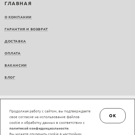
ГЛАВНАЯ
О КОМПАНИИ
ГАРАНТИЯ И ВОЗВРАТ
ДОСТАВКА
ОПЛАТА
ВАКАНСИИ
БЛОГ
Не является публичной офертой © LAN-art.ru, 2013—2026. Все права защищены.
Продолжая работу с сайтом, вы подтверждаете
Политика конфиденциальности.
Положение об обработке и защите персональных
OK
свое согласие на использование файлов
данных.
cookie и обработку данных в соответствии с
политикой конфиденциальности
.
Вы можете отключить cookie в настройках