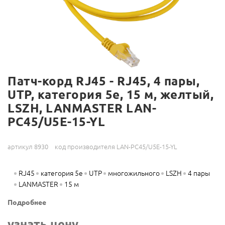
Патч-корд RJ45 - RJ45, 4 пары,
UTP, категория 5е, 15 м, желтый,
LSZH, LANMASTER LAN-
PC45/U5E-15-YL
артикул 8930
код производителя LAN-PC45/U5E-15-YL
RJ45
категория 5е
UTP
многожильного
LSZH
4 пары
LANMASTER
15 м
Подробнее
узнать цену