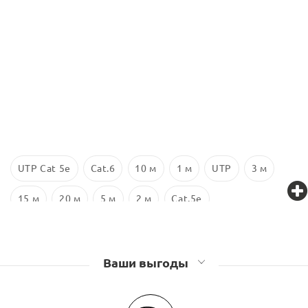
UTP Cat 5e
Cat.6
10 м
1 м
UTP
3 м
15 м
20 м
5 м
2 м
Cat.5e
Ваши выгоды