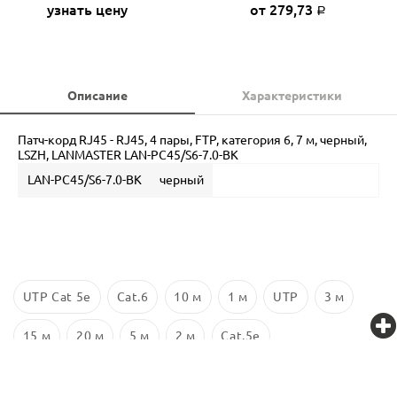
узнать цену
от 279,73
Р
Описание
Характеристики
Патч-корд RJ45 - RJ45, 4 пары, FTP, категория 6, 7 м, черный,
LSZH, LANMASTER LAN-PC45/S6-7.0-BK
LAN-PC45/S6-7.0-BK
черный
UTP Cat 5e
Cat.6
10 м
1 м
UTP
3 м
15 м
20 м
5 м
2 м
Cat.5e