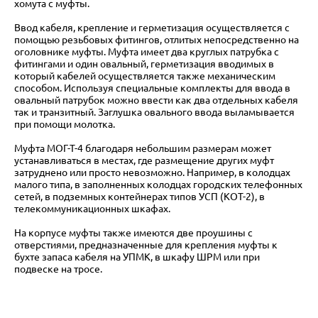
хомута с муфты.
Ввод кабеля, крепление и герметизация осуществляется с
помощью резьбовых фитингов, отлитых непосредственно на
оголовнике муфты. Муфта имеет два круглых патрубка с
фитингами и один овальный, герметизация вводимых в
который кабелей осуществляется также механическим
способом. Используя специальные комплекты для ввода в
овальный патрубок можно ввести как два отдельных кабеля
так и транзитный. Заглушка овального ввода выламывается
при помощи молотка.
Муфта МОГ-Т-4 благодаря небольшим размерам может
устанавливаться в местах, где размещение других муфт
затруднено или просто невозможно. Например, в колодцах
малого типа, в заполненных колодцах городских телефонных
сетей, в подземных контейнерах типов УСП (КОТ-2), в
телекоммуникационных шкафах.
На корпусе муфты также имеются две проушины с
отверстиями, предназначенные для крепления муфты к
бухте запаса кабеля на УПМК, в шкафу ШРМ или при
подвеске на тросе.