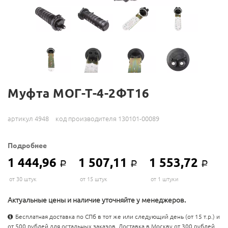
Муфта МОГ-Т-4-2ФТ16
артикул 4948
код производителя 130101-00089
Подробнее
1 444,96
1 507,11
1 553,72
Р
Р
Р
от 30 штук
от 15 штук
от 1 штуки
Актуальные цены и наличие уточняйте у менеджеров.
Бесплатная доставка по СПб в тот же или следующий день (от 15 т.р.) и
от 500 рублей для остальных заказов. Доставка в Москву от 300 рублей