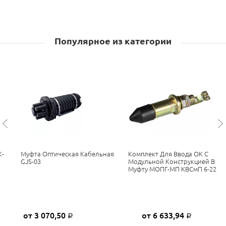
Популярное из категории
К-
Муфта Оптическая Кабельная
Комплект Для Ввода ОК С
GJS-03
Модульной Конструкцией В
Муфту МОПГ-МП КВСмП 6-22
от 3 070,50
от 6 633,94
Р
Р