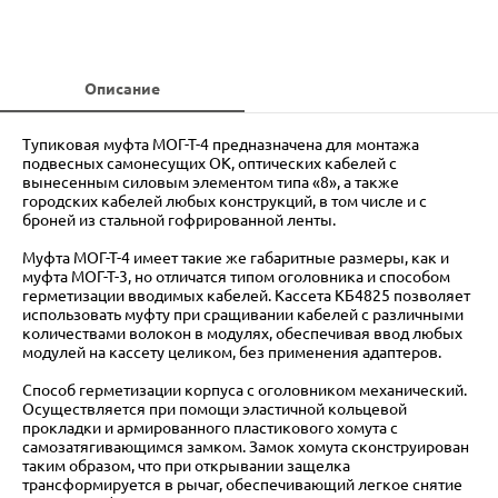
Описание
Тупиковая муфта МОГ-Т-4 предназначена для монтажа
подвесных самонесущих ОК, оптических кабелей с
вынесенным силовым элементом типа «8», а также
городских кабелей любых конструкций, в том числе и с
броней из стальной гофрированной ленты.
Муфта МОГ-Т-4 имеет такие же габаритные размеры, как и
муфта МОГ-Т-3, но отличатся типом оголовника и способом
герметизации вводимых кабелей. Кассета КБ4825 позволяет
использовать муфту при сращивании кабелей с различными
количествами волокон в модулях, обеспечивая ввод любых
модулей на кассету целиком, без применения адаптеров.
Способ герметизации корпуса с оголовником механический.
Осуществляется при помощи эластичной кольцевой
прокладки и армированного пластикового хомута с
самозатягивающимся замком. Замок хомута сконструирован
таким образом, что при открывании защелка
трансформируется в рычаг, обеспечивающий легкое снятие