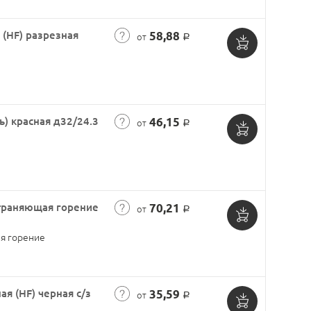
корзину
 (HF) разрезная
58,88
от
Р
Добавить
в
корзину
) красная д32/24.3
46,15
от
Р
Добавить
в
корзину
страняющая горение
70,21
от
Р
Добавить
я горение
в
корзину
я (HF) черная с/з
35,59
от
Р