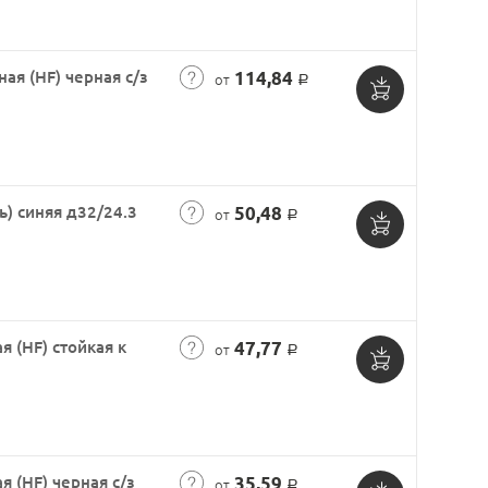
в
корзину
ая (HF) черная с/з
114,84
от
Р
Добавить
в
корзину
) синяя д32/24.3
50,48
от
Р
Добавить
в
корзину
 (HF) стойкая к
47,77
от
Р
Добавить
в
корзину
 (HF) черная с/з
35,59
от
Р