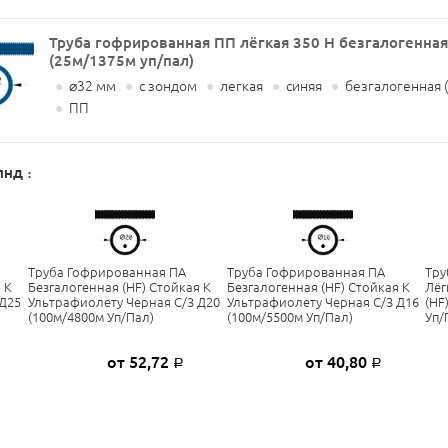
Труба гофрированная ПП лёгкая 350 Н безгалогенная 
(25м/1375м уп/пал)
●
⌀32 мм
●
с зондом
●
легкая
●
синяя
●
безгалогенная (
●
ПП
ПНД
:
Труба Гофрированная ПА
Труба Гофрированная ПА
Тру
 К
Безгалогенная (HF) Стойкая К
Безгалогенная (HF) Стойкая К
Лёг
 Д25
Ультрафиолету Черная С/з Д20
Ультрафиолету Черная С/з Д16
(HF
(100м/4800м Уп/пал)
(100м/5500м Уп/пал)
Уп/
от 52,72
от 40,80
Р
Р