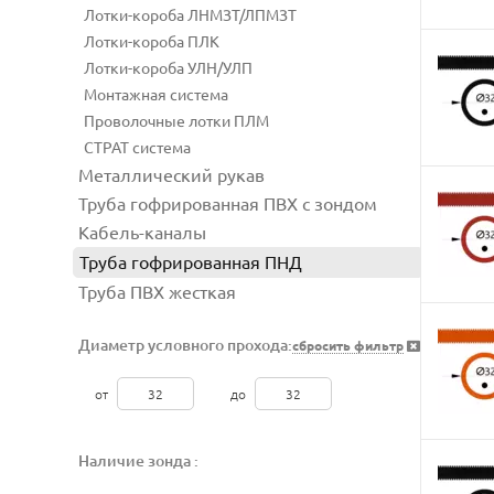
Лотки-короба ЛНМЗТ/ЛПМЗТ
Лотки-короба ПЛК
Лотки-короба УЛН/УЛП
Монтажная система
Проволочные лотки ПЛМ
СТРАТ система
Металлический рукав
Труба гофрированная ПВХ с зондом
Кабель-каналы
Труба гофрированная ПНД
Труба ПВХ жесткая
Диаметр условного прохода:
сбросить фильтр
от
до
Наличие зонда :