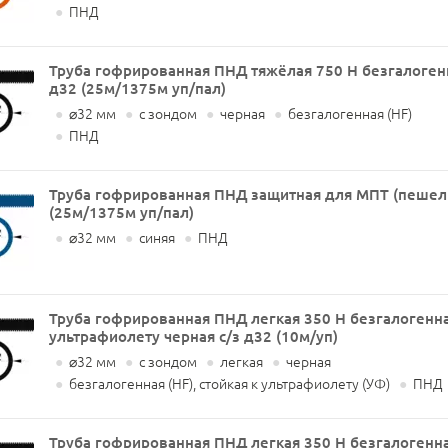
●
ПНД
Труба гофрированная ПНД тяжёлая 750 Н безгалогенн
д32 (25м/1375м уп/пал)
●
⌀32 мм
●
с зондом
●
черная
●
безгалогенная (HF)
●
ПНД
Труба гофрированная ПНД защитная для МПТ (пешель
(25м/1375м уп/пал)
●
⌀32 мм
●
синяя
●
ПНД
Труба гофрированная ПНД легкая 350 Н безгалогенная
ультрафиолету черная с/з д32 (10м/уп)
●
⌀32 мм
●
с зондом
●
легкая
●
черная
●
безгалогенная (HF), стойкая к ультрафиолету (УФ)
●
ПНД
Труба гофрированная ПНД легкая 350 Н безгалогенная