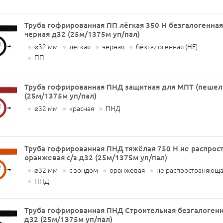
Труба гофрированная ПП лёгкая 350 Н безгалогенная
черная д32 (25м/1375м уп/пал)
●
⌀32 мм
●
легкая
●
черная
●
безгалогенная (HF)
●
ПП
Труба гофрированная ПНД защитная для МПТ (пешель
(25м/1375м уп/пал)
●
⌀32 мм
●
красная
●
ПНД
Труба гофрированная ПНД тяжёлая 750 Н не распро
оранжевая с/з д32 (25м/1375м уп/пал)
●
⌀32 мм
●
с зондом
●
оранжевая
●
не распространяюща
●
ПНД
Труба гофрированная ПНД Строительная безгалогенна
д32 (25м/1375м уп/пал)