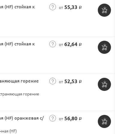
 (HF) стойкая к
55,33
от
Р
Добавить
в
корзину
 (HF) стойкая к
62,64
от
Р
Добавить
в
корзину
раняющая горение
52,53
от
Р
Добавить
страняющая горение
в
корзину
я (HF) оранжевая с/
56,80
от
Р
Добавить
ная (HF)