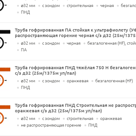
●
⌀32 мм
●
с зондом
●
строительная
●
черная
●
безгало
●
ПНД
Труба гофрированная ПА стойкая к ультрафиолету (У
распространяющая горение черная с/з д32 (25м/1375
●
⌀32 мм
●
с зондом
●
черная
●
безгалогенная (HF), стой
●
ПА
Труба гофрированная ПНД тяжёлая 750 Н безгалоген
с/з д32 (25м/1375м уп/пал)
●
⌀32 мм
●
с зондом
●
оранжевая
●
безгалогенная (HF)
●
ПНД
Труба гофрированная ПНД Строительная не распрос
оранжевая с/з д32 (25м/1375м уп/пал)
●
⌀32 мм
●
с зондом
●
строительная
●
оранжевая
●
не распространяющая горение
●
ПНД