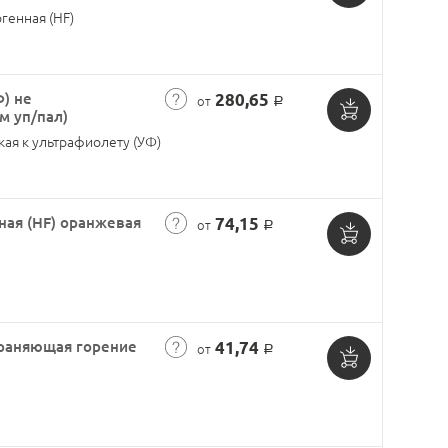
Добавить
генная (HF)
в
корзину
Ф) не
280,65
от
Р
м уп/пал)
Добавить
кая к ультрафиолету (УФ)
в
корзину
ная (HF) оранжевая
74,15
от
Р
Добавить
в
корзину
траняющая горение
41,74
от
Р
Добавить
в
корзину