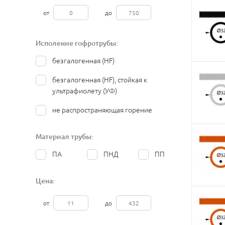
от
до
Исполение гофротрубы:
безгалогенная (HF)
безгалогенная (HF), стойкая к
ультрафиолету (УФ)
не распространяющая горение
Материал трубы:
ПА
ПНД
ПП
Цена:
от
до