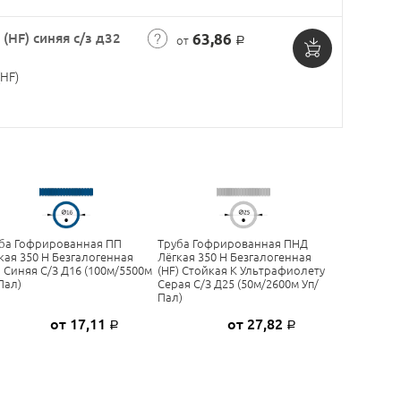
корзину
(HF) синяя с/з д32
63,86
от
Р
Добавить
HF)
в
корзину
ба Гофрированная ПП
Труба Гофрированная ПНД
кая 350 Н Безгалогенная
Лёгкая 350 Н Безгалогенная
) Синяя С/з Д16 (100м/5500м
(HF) Стойкая К Ультрафиолету
пал)
Серая С/з Д25 (50м/2600м Уп/
Пал)
от 17,11
от 27,82
Р
Р