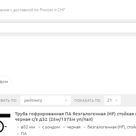
ие c доставкой по России и СНГ
ндом
ВАТЬ ПО
ПОКАЗАТЬ ПО
Труба гофрированная ПА безгалогенная (HF) стойкая
черная с/з д32 (25м/1375м уп/пал)
●
⌀32 мм
●
с зондом
●
черная
●
безгалогенная (HF), стой
●
ПА