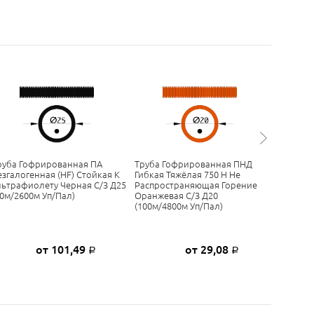
руба Гофрированная ПА
Труба Гофрированная ПНД
Труба Г
езгалогенная (HF) Стойкая К
Гибкая Тяжёлая 750 Н Не
Лёгкая 
льтрафиолету Черная С/з Д25
Распространяющая Горение
(HF) Ст
50м/2600м Уп/пал)
Оранжевая С/з Д20
Серая С/
(100м/4800м Уп/пал)
Пал)
от 101,49
от 29,08
Р
Р