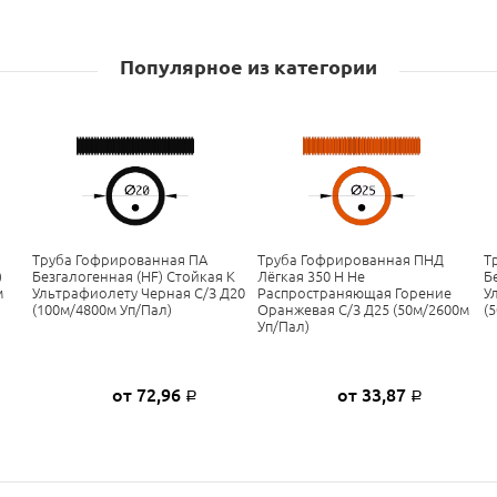
Популярное из категории
Труба Гофрированная ПА
Труба Гофрированная ПНД
Т
)
Безгалогенная (HF) Стойкая К
Лёгкая 350 Н Не
Б
м
Ультрафиолету Черная С/з Д20
Распространяющая Горение
У
(100м/4800м Уп/пал)
Оранжевая С/з Д25 (50м/2600м
(
Уп/пал)
от 72,96
от 33,87
Р
Р