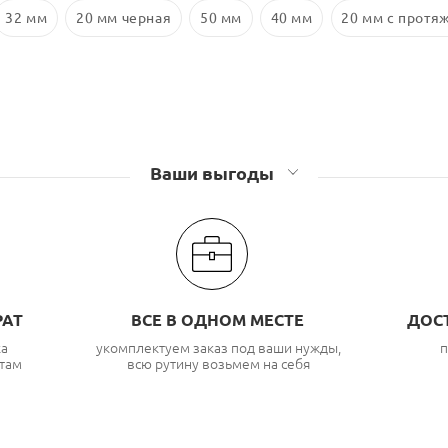
32 мм
20 мм черная
50 мм
40 мм
20 мм с протя
Ваши выгоды
РАТ
ВСЕ В ОДНОМ МЕСТЕ
ДОС
ка
укомплектуем заказ под ваши нужды,
п
там
всю рутину возьмем на себя