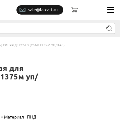
sale@lan-art.ru
 СИНЯЯ Д32/24.3 (25М/1375М УП/ПАЛ)
ая для
/1375м уп/
Материал - ПНД