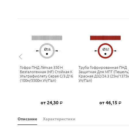
 Тяжёлая
Гофра ПНД Лёгкая 350 Н
Труба Гофрированная ПНД
няющая
Безгалогенная (HF) Стойкая К
Защитная Для МПТ (пешель
0
Ультрафиолету Серая С/з Д16
Красная Д32/24.3 (25м/1375
(100м/5500м Уп/пал)
Уп/пал)
6
от 24,30
от 46,15
Р
Р
Р
Описание
Характеристики