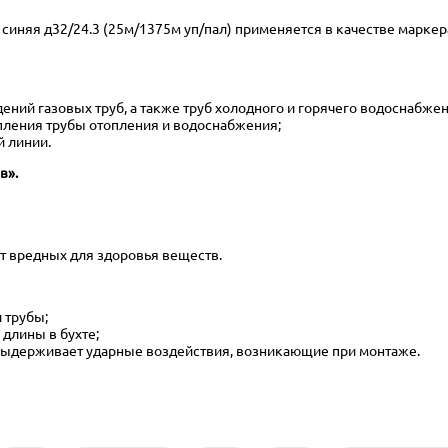
синяя д32/24.3 (25м/1375м уп/пал) применяется в качестве марк
ний газовых труб, а также труб холодного и горячего водоснабжен
пления трубы отопления и водоснабжения;
й линии.
в».
ит вредных для здоровья веществ.
и трубы;
длины в бухте;
 выдерживает ударные воздействия, возникающие при монтаже.