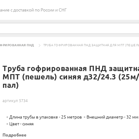
ие c доставкой по России и СНГ
ОФРИРОВАННАЯ ПНД
ТРУБА ГОФРИРОВАННАЯ ПНД ЗАЩИТНАЯ ДЛЯ МПТ (ПЕШЕЛЬ)
Труба гофрированная ПНД защитн
МПТ (пешель) синяя д32/24.3 (25м
пал)
артикул 5734
Длина трубы в упаковке - 25 метров
Внешний диаметр - 32 мм
Цвет - синяя
Подробнее