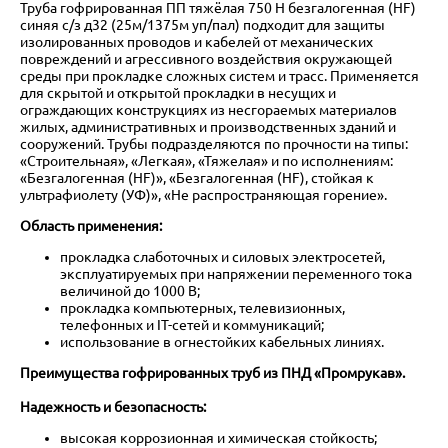
Труба гофрированная ПП тяжёлая 750 Н безгалогенная (HF)
синяя с/з д32 (25м/1375м уп/пал) подходит для защиты
изолированных проводов и кабелей от механических
повреждений и агрессивного воздействия окружающей
среды при прокладке сложных систем и трасс. Применяется
для скрытой и открытой прокладки в несущих и
ограждающих конструкциях из несгораемых материалов
жилых, административных и производственных зданий и
сооружений. Трубы подразделяются по прочности на типы:
«Строительная», «Легкая», «Тяжелая» и по исполнениям:
«Безгалогенная (HF)», «Безгалогенная (HF), стойкая к
ультрафиолету (УФ)», «Не распространяющая горение».
Область применения:
прокладка слаботочных и силовых электросетей,
эксплуатируемых при напряжении переменного тока
величиной до 1000 В;
прокладка компьютерных, телевизионных,
телефонных и IT-сетей и коммуникаций;
использование в огнестойких кабельных линиях.
Преимущества гофрированных труб из ПНД «Промрукав».
Надежность и безопасность:
высокая коррозионная и химическая стойкость;