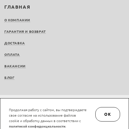
ГЛАВНАЯ
О КОМПАНИИ
ГАРАНТИЯ И ВОЗВРАТ
ДОСТАВКА
ОПЛАТА
ВАКАНСИИ
БЛОГ
Не является публичной офертой © LAN-art.ru, 2013—2026. Все права защищены.
Продолжая работу с сайтом, вы подтверждаете
Политика конфиденциальности.
Положение об обработке и защите персональных
OK
свое согласие на использование файлов
данных.
cookie и обработку данных в соответствии с
политикой конфиденциальности
.