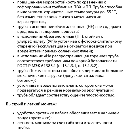
повышенная морозостойкость по сравнению с
гофрированными трубами из ПВХ и ПП. Труба способна
выдерживать отрицательные температуры до -55 ˚С,
без изменения своих физико-механических
характеристик;
труба в исполнении «Безгалогенная (HF)» не содержит
вредных для здоровья веществ;
в исполнении «Безгалогенная (HF), стойкая к
ультрафиолету (УФ)» устойчива к фотоокислительному
старению (эксплуатация на открытом воздухе при
воздействии прямых солнечных лучей);
в исполнении «Не распространяющая горение» труба
соответствует требованиям пожарной безопасности
ГОСТ Р МЭК 61386.1 (п. 13.1.3.1, п. 13.1.3.2);
труба «Тяжелого» типа способна выдерживать большие
механические нагрузки (допускается заливка
бетоном);
устойчива к воздействию влаги, которой она может
подвергаться в режиме нормальной эксплуатации;
труба обладает соответствующей теплостойкостью.
Быстрый и легкий монтаж:
удобство протяжки кабеля обеспечивается наличием
зонда (протяжки);
легкость монтажа за счет гибкости и эластичности
трубы;