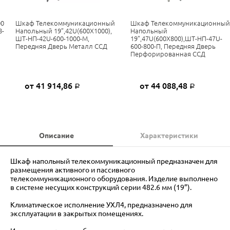
00
Шкаф Телекоммуникационный
Шкаф Телекоммуникационный
8-
Напольный 19”,42U(600X1000),
Напольный
ШТ-НП-42U-600-1000-М,
19”,47U(600X800),ШТ-НП-47U-
Передняя Дверь Металл ССД
600-800-П, Передняя Дверь
Перфорированная ССД
от 41 914,86
от 44 088,48
Р
Р
Описание
Характеристики
Шкаф напольный телекоммуникационный предназначен для
размещения активного и пассивного
телекоммуникационного оборудования. Изделие выполнено
в системе несущих конструкций серии 482.6 мм (19”).
Климатическое исполнение УХЛ4, предназначено для
эксплуатации в закрытых помещениях.