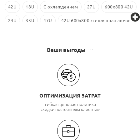
42U
18U
С охлаждением
27U
600х800 42U
24U
33U
47U
42U 600x800 стеклянная дверь
600x800
600x800 18U
Ваши выгоды
ОПТИМИЗАЦИЯ ЗАТРАТ
гибкая ценовая политика
скидки постоянным клиентам