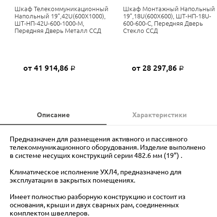
Шкаф Телекоммуникационный
Шкаф Монтажный Напольный
Напольный 19”,42U(600X1000),
19”,18U(600X600), ШТ-НП-18U-
ШТ-НП-42U-600-1000-М,
600-600-С, Передняя Дверь
Передняя Дверь Металл ССД
Стекло ССД
от 41 914,86
от 28 297,86
Р
Р
Описание
Характеристики
Предназначен для размещения активного и пассивного
телекоммуникационного оборудования. Изделие выполнено
в системе несущих конструкций серии 482.6 мм (19”) .
Климатическое исполнение УХЛ4, предназначено для
эксплуатации в закрытых помещениях.
Имеет полностью разборную конструкцию и состоит из
основания, крыши и двух сварных рам, соединенных
комплектом швеллеров.