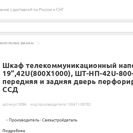
ие c доставкой по России и СНГ
НАПОЛЬНЫЕ ШКАФЫ
-НП-42U-800-1000-ПП, ПЕРЕДНЯЯ И ЗАДНЯЯ ДВЕРЬ ПЕРФОРИРОВАННАЯ ССД
Шкаф телекоммуникационный нап
19”,42U(800X1000), ШТ-НП-42U-800
передняя и задняя дверь перфори
ССД
артикул 5096
код производителя 130411-00782
Производитель - Связьстройдеталь
Подробнее