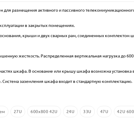
 для размещения активного и пассивного телекоммуникационного
эксплуатации в закрытых помещениях.
 основания, крыши и двух сварных рам, соединенных комплектом 
ышенную жесткость. Распределенная вертикальная нагрузка до 600
частях шкафа. В основание или крышу шкафа возможна установка 
. Система заземления шкафа входит в стандартную комплектацию.
ем
27U
600х800 42U
24U
33U
47U
42U 600