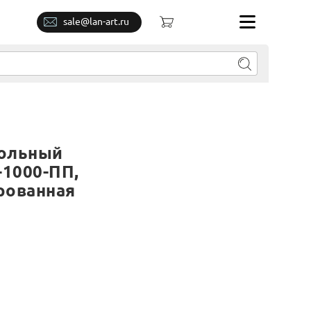
sale@lan-art.ru
ольный
-1000-ПП,
рованная