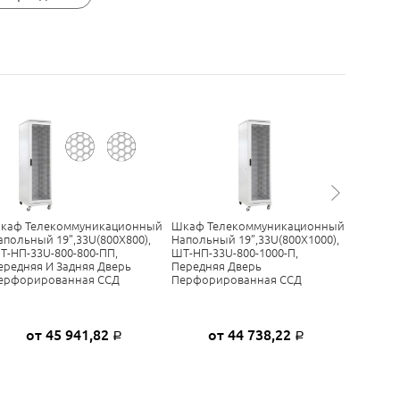
каф Телекоммуникационный
Шкаф Телекоммуникационный
Шкаф На
апольный 19”,33U(800X800),
Напольный 19”,33U(800X1000),
1200*600
Т-НП-33U-800-800-ПП,
ШТ-НП-33U-800-1000-П,
ередняя И Задняя Дверь
Передняя Дверь
ерфорированная ССД
Перфорированная ССД
от 45 941,82
от 44 738,22
Р
Р