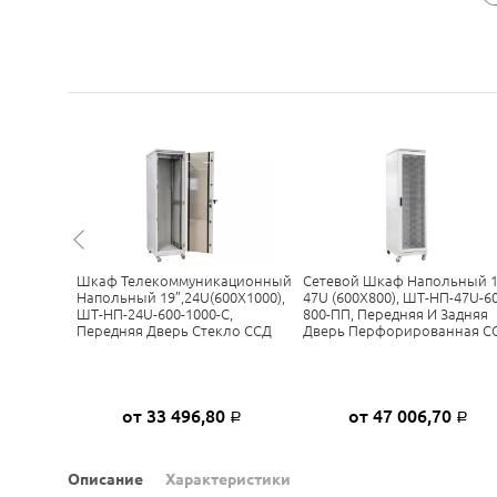
ационный
Шкаф Телекоммуникационный
Сетевой Шкаф Напольный 1
0X1000),
Напольный 19”,24U(600X1000),
47U (600X800), ШТ-НП-47U-60
ПП,
ШТ-НП-24U-600-1000-С,
800-ПП, Передняя И Задняя
верь
Передняя Дверь Стекло ССД
Дверь Перфорированная С
СД
6
от 33 496,80
от 47 006,70
Р
Р
Р
Описание
Характеристики