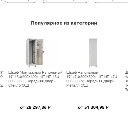
Популярное из категории
9”,
Шкаф Монтажный Напольный
Шкаф Напольный
Ш
0-
19”,18U(600X600), ШТ-НП-18U-
19”,47U(800X800), ШТ-НП-47U-
Н
600-600-С, Передняя Дверь
800-800-М, Передняя Дверь
Ш
СД
Стекло ССД
Металл ССД
П
П
от 28 297,86
от 51 304,98
Р
Р