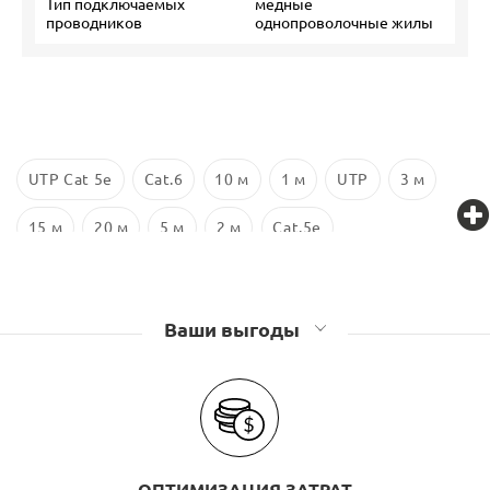
Тип подключаемых
медные
проводников
однопроволочные жилы
UTP Cat 5e
Cat.6
10 м
1 м
UTP
3 м
15 м
20 м
5 м
2 м
Cat.5e
Ваши выгоды