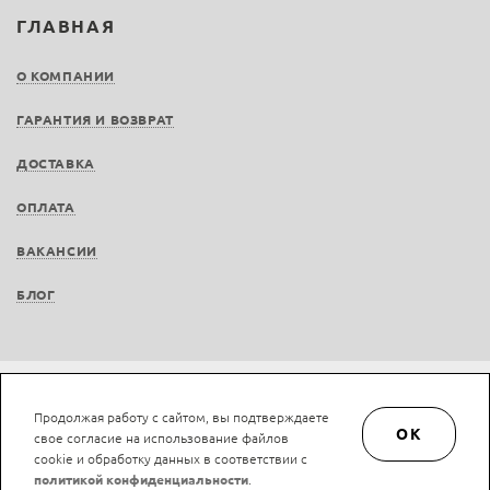
ГЛАВНАЯ
О КОМПАНИИ
ГАРАНТИЯ И ВОЗВРАТ
ДОСТАВКА
ОПЛАТА
ВАКАНСИИ
БЛОГ
Не является публичной офертой © LAN-art.ru, 2013—2026. Все права защищены.
Продолжая работу с сайтом, вы подтверждаете
Политика конфиденциальности.
Положение об обработке и защите персональных
OK
свое согласие на использование файлов
данных.
cookie и обработку данных в соответствии с
политикой конфиденциальности
.