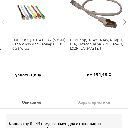
Патч-Корд UTP 4 Пары (8 Жил)
Патч-Корд RJ45 - RJ45, 4 Пары,
Cat.6 RJ-45 Для Сервера, ЛВС
FTP, Категория 5е, 2 М, Серый,
0
0,5 Метра
LSZH, LANMASTER
узнать цену
от 194,46
Р
Описание
Характеристики
Коннектор RJ-45 предназначен для оконцевания