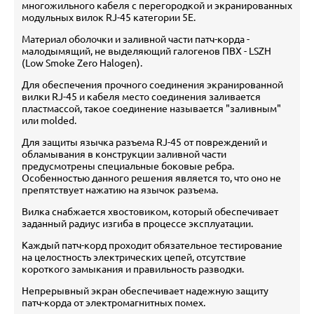
многожильного кабеля с перегородкой и экранированных
модульных вилок RJ-45 категории 5E.
Материал оболочки и заливной части патч-корда -
малодымящий, не выделяющий галогенов ПВХ - LSZH
(Low Smoke Zero Halogen).
Для обеспечения прочного соединения экранированной
вилки RJ-45 и кабеля место соединения заливается
пластмассой, такое соединение называется "заливным"
или molded.
Для защиты язычка разъема RJ-45 от повреждений и
обламывания в конструкции заливной части
предусмотрены специальные боковые ребра.
Особенностью данного решения является то, что оно не
препятствует нажатию на язычок разъема.
Вилка снабжается хвостовиком, который обеспечивает
заданный радиус изгиба в процессе эксплуатации.
Каждый патч-корд проходит обязательное тестирование
на целостность электрических цепей, отсутствие
короткого замыкания и правильность разводки.
Непрерывный экран обеспечивает надежную защиту
патч-корда от электромагнитных помех.