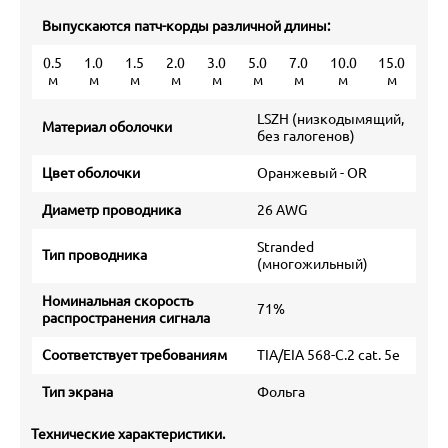
Выпускаются патч-корды различной длины:
0.5
1.0
1.5
2.0
3.0
5.0
7.0
10.0
15.0
м
м
м
м
м
м
м
м
м
LSZH (низкодымящий,
Материал оболочки
без галогенов)
Цвет оболочки
Оранжевый - OR
Диаметр проводника
26 AWG
Stranded
Тип проводника
(многожильный)
Номинальная скорость
71%
распространения сигнала
Соответствует требованиям
TIA/EIA 568-C.2 cat. 5e
Тип экрана
Фольга
Технические характеристики.