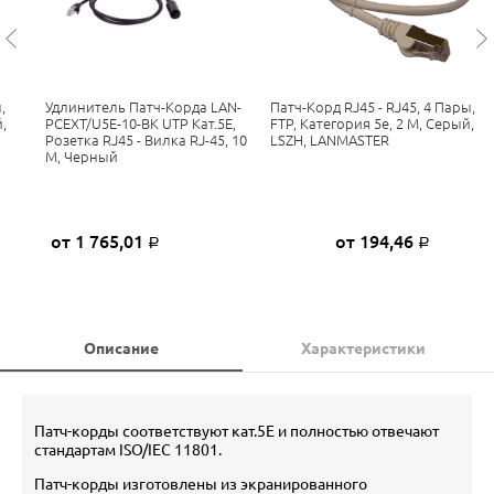
,
Удлинитель Патч-Корда LAN-
Патч-Корд RJ45 - RJ45, 4 Пары,
,
PCEXT/U5E-10-BK UTP Кат.5E,
FTP, Категория 5е, 2 М, Серый,
Розетка RJ45 - Вилка RJ-45, 10
LSZH, LANMASTER
М, Черный
от 1 765,01
от 194,46
Р
Р
Описание
Характеристики
Патч-корды соответствуют кат.5E и полностью отвечают
стандартам ISO/IEC 11801.
Патч-корды изготовлены из экранированного