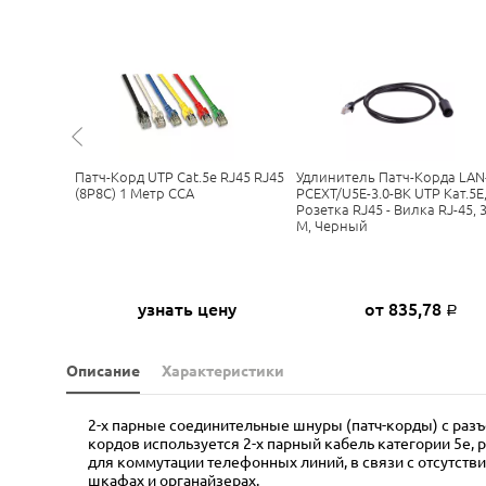
0.5/S-GY
Патч-Корд UTP Cat.5e RJ45 RJ45
Удлинитель Патч-Корда LAN
P,
(8P8C) 1 Метр CCA
PCEXT/U5E-3.0-BK UTP Кат.5E
Серый,
Розетка RJ45 - Вилка RJ-45, 3
М, Черный
5
узнать цену
от 835,78
Р
Р
Описание
Характеристики
2-х парные соединительные шнуры (патч-корды) с разъ
кордов используется 2-х парный кабель категории 5e, 
для коммутации телефонных линий, в связи с отсутств
шкафах и органайзерах.