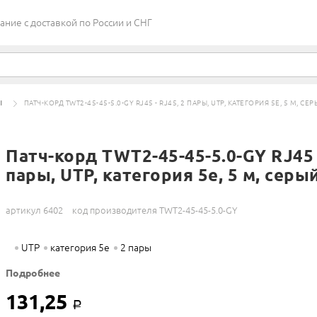
ие c доставкой по России и СНГ
Ы
ПАТЧ-КОРД TWT2-45-45-5.0-GY RJ45 - RJ45, 2 ПАРЫ, UTP, КАТЕГОРИЯ 5Е, 5 М, СЕР
Патч-корд TWT2-45-45-5.0-GY RJ45 
пары, UTP, категория 5е, 5 м, серы
артикул 6402
код производителя TWT2-45-45-5.0-GY
UTP
категория 5е
2 пары
Подробнее
131,25
Р