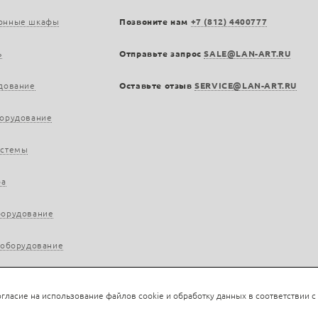
онные шкафы
Позвоните нам
+7 (812) 4400777
ь
Отправьте запрос
SALE@LAN-ART.RU
дование
Оставьте отзыв
SERVICE@LAN-ART.RU
борудование
истемы
ра
борудование
 оборудование
гласие на использование файлов cookie и обработку данных в соответствии с
rt.ru, 2013—2026. Все права защищены.
Политика конфиденциальности.
Положение об обра