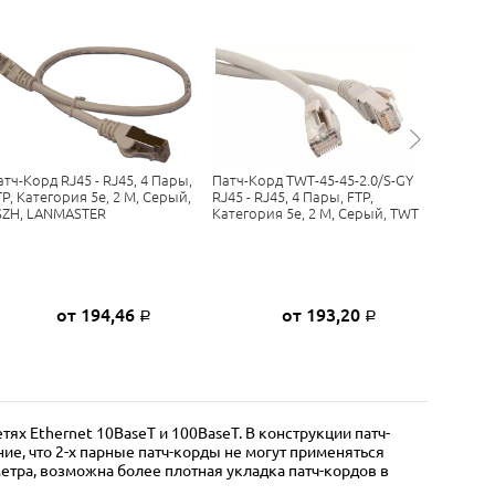
атч-Корд RJ45 - RJ45, 4 Пары,
Патч-Корд TWT-45-45-2.0/S-GY
Патч-Кор
TP, Категория 5е, 2 М, Серый,
RJ45 - RJ45, 4 Пары, FTP,
Тип - RJ4
SZH, LANMASTER
Категория 5е, 2 М, Серый, TWT
LANMAS
от 194,46
от 193,20
Р
Р
х Ethernet 10BaseT и 100BaseT. В конструкции патч-
ие, что 2-х парные патч-корды не могут применяться
етра, возможна более плотная укладка патч-кордов в