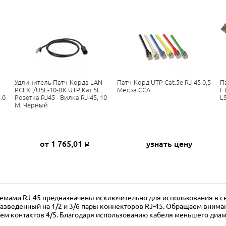
-
Удлинитель Патч-Корда LAN-
Патч-Корд UTP Cat.5e RJ-45 0,5
П
,
PCEXT/U5E-10-BK UTP Кат.5E,
Метра CCA
F
.0
Розетка RJ45 - Вилка RJ-45, 10
L
М, Черный
от 1 765,01
узнать цену
Р
емами RJ-45 предназначены исключительно для использования в сетя
разведенный на 1/2 и 3/6 пары коннекторов RJ-45. Обращаем вниман
ием контактов 4/5. Благодаря использованию кабеля меньшего диам