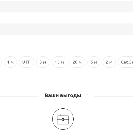
1 м
UTP
3 м
15 м
20 м
5 м
2 м
Cat.5
Ваши выгоды