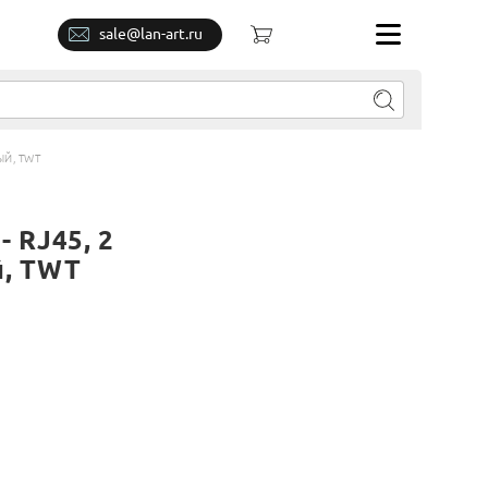
sale@lan-art.ru
ЫЙ, TWT
- RJ45, 2
й, TWT