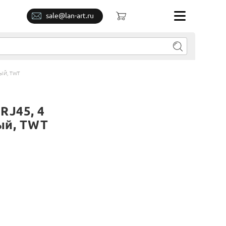
sale@lan-art.ru
РЫЙ, TWT
RJ45, 4
рый, TWT