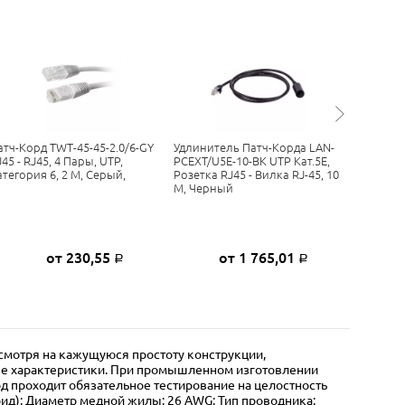
атч-Корд TWT-45-45-2.0/6-GY
Удлинитель Патч-Корда LAN-
Патч-Кор
45 - RJ45, 4 Пары, UTP,
PCEXT/U5E-10-BK UTP Кат.5E,
RJ45 - RJ
атегория 6, 2 М, Серый,
Розетка RJ45 - Вилка RJ-45, 10
Категори
М, Черный
от 230,55
от 1 765,01
Р
Р
смотря на кажущуюся простоту конструкции,
ые характеристики. При промышленном изготовлении
д проходит обязательное тестирование на целостность
ид); Диаметр медной жилы: 26 AWG; Тип проводника: