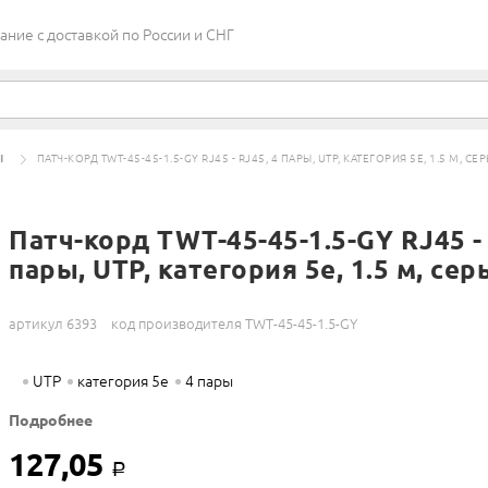
ие c доставкой по России и СНГ
Ы
ПАТЧ-КОРД TWT-45-45-1.5-GY RJ45 - RJ45, 4 ПАРЫ, UTP, КАТЕГОРИЯ 5Е, 1.5 М, СЕ
Патч-корд TWT-45-45-1.5-GY RJ45 - 
пары, UTP, категория 5е, 1.5 м, се
артикул 6393
код производителя TWT-45-45-1.5-GY
UTP
категория 5е
4 пары
Подробнее
127,05
Р