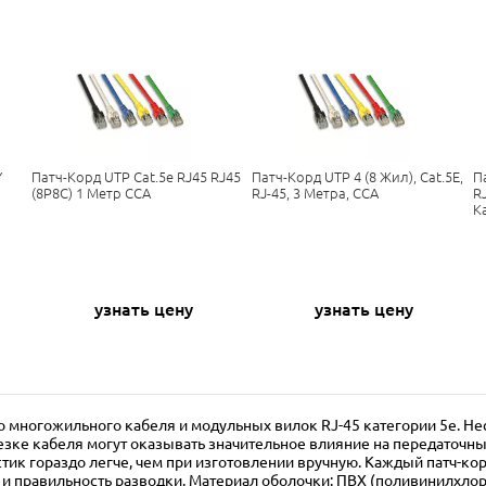
Y
Патч-Корд UTP Cat.5e RJ45 RJ45
Патч-Корд UTP 4 (8 Жил), Cat.5E,
П
(8P8C) 1 Метр CCA
RJ-45, 3 Метра, CCA
RJ
К
узнать цену
узнать цену
многожильного кабеля и модульных вилок RJ-45 категории 5е. Не
зке кабеля могут оказывать значительное влияние на передаточн
к гораздо легче, чем при изготовлении вручную. Каждый патч-кор
 и правильность разводки. Материал оболочки: ПВХ (поливинилхлор