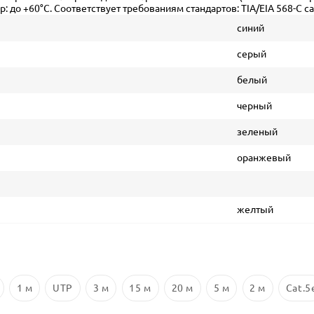
 до +60°С. Соответствует требованиям стандартов: TIA/EIA 568-C cat
синий
серый
белый
черный
зеленый
оранжевый
желтый
1 м
UTP
3 м
15 м
20 м
5 м
2 м
Cat.5