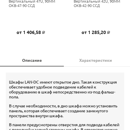
Вертикальный 47U, 90ММ
Вертикальный 42U, 90ММ
ОКВ-47-90 ССД
ОКВ-42-90 ССД
от 1 406,58
от 1 285,20
Р
Р
Описание
Характеристики
Шкафы LAN-DC имеют открытое дно. Такая конструкция
обеспечивает удобное подведение кабелей к
оборудованию в шкаф непосредственно из-под фальш-
пола.
В случае необходимости, в дно шкафа можно установить
панель, которая обеспечивает создание замкнутого
пространства внутри шкафа.
В панели предусмотрены отверстия для подвода кабелей
с передней и задней стороны шкафа. В отверстия можно