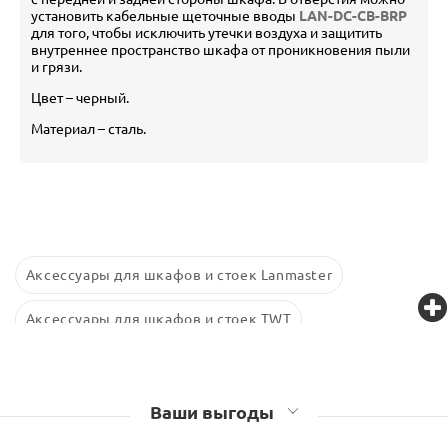
установить кабельные щеточные вводы
LAN-DC-CB-BRP
для того, чтобы исключить утечки воздуха и защитить
внутреннее пространство шкафа от проникновения пыли
и грязи.
Цвет – черный.
Материал – сталь.
Аксессуары для шкафов и стоек Lanmaster
Аксессуары для шкафов и стоек TWT
Аксессуары для шкафов и стоек Retic
Аксессуары для шкафов и стоек Связьстройдеталь
Ваши выгоды