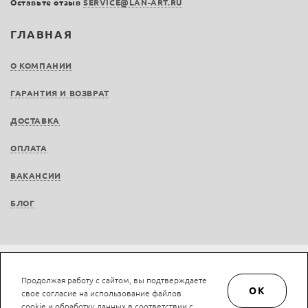
Оставьте отзыв
SERVICE@LAN-ART.RU
ГЛАВНАЯ
О КОМПАНИИ
ГАРАНТИЯ И ВОЗВРАТ
ДОСТАВКА
ОПЛАТА
ВАКАНСИИ
БЛОГ
Не является публичной офертой © LAN-art.ru, 2013—2026. Все права защищены.
Продолжая работу с сайтом, вы подтверждаете
Политика конфиденциальности.
Положение об обработке и защите персональных
OK
свое согласие на использование файлов
данных.
cookie и обработку данных в соответствии с