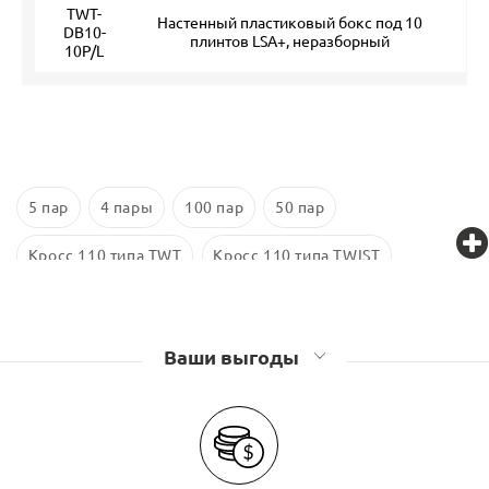
TWT-
Настенный пластиковый бокс под 10
DB10-
1
плинтов LSA+, неразборный
10P/L
5 пар
4 пары
100 пар
50 пар
Кросс 110 типа TWT
Кросс 110 типа TWIST
Кросс 110 типа Lanmaster
Ваши выгоды