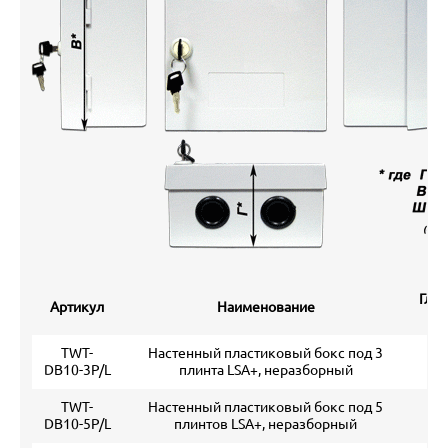
Глуб
Артикул
Наименование
м
TWT-
Настенный пластиковый бокс под 3
9
DB10-3P/L
плинта LSA+, неразборный
TWT-
Настенный пластиковый бокс под 5
1
DB10-5P/L
плинтов LSA+, неразборный