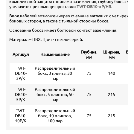
комплексной защиты с шинами заземления, глубину бокса мо
увеличить при помощи проставки
TWT-DB10-xP/HR
.
Ввод кабелей возможен через съемные заглушки c четырех
боковых сторон, а также с тыльной стороны бокса.
Основание бокса имеет болтовой контакт заземления.
Материал – ПВХ. Цвет - светло-серый.
Глубина,
Ширина,
Выс
Артикул
Наименование
мм
мм
м
TWT-
Распределительный
DB10-
бокс, 3 плинта, 30
75
140
1
3P/K
пар
TWT-
Распределительный
DB10-
бокс, 5 плинтов, 50
75
215
2
5P/K
пар
TWT-
Распределительный
DB10-
бокс, 10 плинтов,
75
215
3
10P/K
100 пар