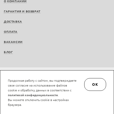
О КОМПАНИИ
ГАРАНТИЯ И ВОЗВРАТ
ДОСТАВКА
ОПЛАТА
ВАКАНСИИ
БЛОГ
Не является публичной офертой © LAN-art.ru, 2013—2026. Все права защищены.
Продолжая работу с сайтом, вы подтверждаете
Политика конфиденциальности.
Положение об обработке и защите персональных
OK
свое согласие на использование файлов
данных.
cookie и обработку данных в соответствии с
политикой конфиденциальности
.
Вы можете отключить cookie в настройках
браузера.
Нашли ошибку?
Ctrl/Cmd + Enter