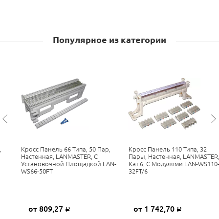
Популярное из категории
,
Кросс Панель 66 Типа, 50 Пар,
Кросс Панель 110 Типа, 32
Настенная, LANMASTER, С
Пары, Настенная, LANMASTER
Установочной Площадкой LAN-
Кат.6, С Модулями LAN-WS110
WS66-50FT
32FT/6
от 809,27
от 1 742,70
Р
Р