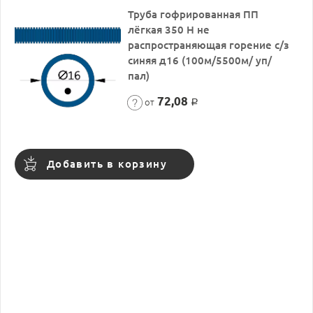
Труба гофрированная ПП
лёгкая 350 Н не
распространяющая горение с/з
синяя д16 (100м/5500м/ уп/
пал)
72,08
от
Р
Добавить в корзину