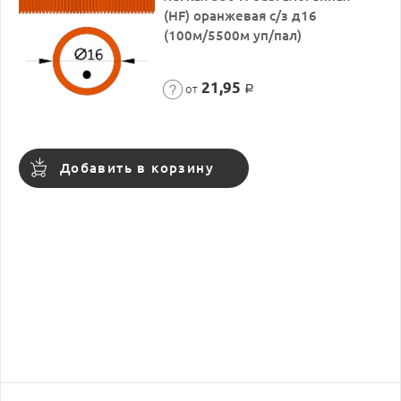
(HF) оранжевая с/з д16
(100м/5500м уп/пал)
21,95
от
Р
Добавить в корзину