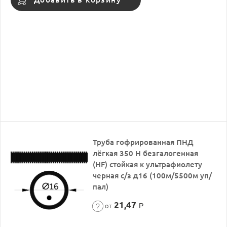
Труба гофрированная ПНД
лёгкая 350 Н безгалогенная
(HF) стойкая к ультрафиолету
черная с/з д16 (100м/5500м уп/
пал)
21,47
от
Р