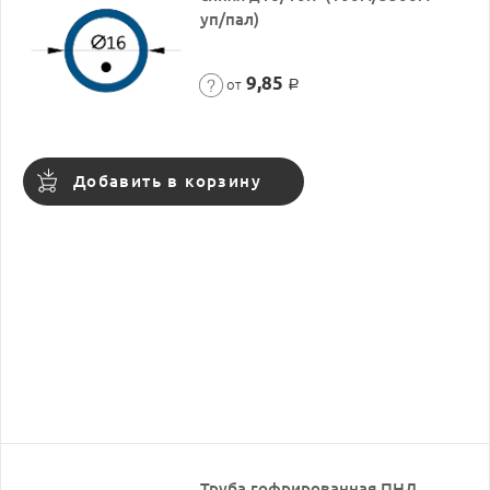
уп/пал)
9,85
от
Р
Добавить в корзину
Труба гофрированная ПНД