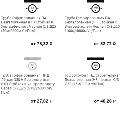
Труба Гофрированная ПА
Труба Гофрированная ПА
Безгалогенная (HF) Стойкая К
Безгалогенная (HF) Стойкая К
Ультрафиолету Черная С/з Д25
Ультрафиолету Черная С/з Д20
(50м/2600м Уп/пал)
(100м/4800м Уп/пал)
от 73,32
от 52,72
Р
Р
Труба Гофрированная ПНД
Гофротруба ПНД Строительная
Лёгкая 350 Н Безгалогенная
Безгалогенная (HF) Черная С/з
(HF) Стойкая К Ультрафиолету
Д50 (15м/660м Уп/пал)
Серая С/з Д25 (50м/2600м Уп/
Пал)
от 27,82
от 48,28
Р
Р