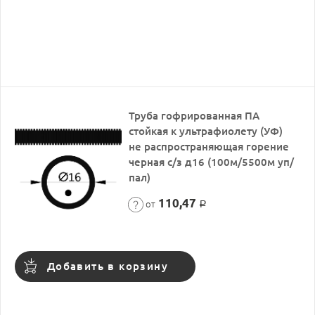
Труба гофрированная ПА
стойкая к ультрафиолету (УФ)
не распространяющая горение
черная с/з д16 (100м/5500м уп/
пал)
110,47
от
Р
Добавить в корзину