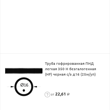
Труба гофрированная ПНД
легкая 350 Н безгалогенная
(HF) черная с/з д16 (25м/уп)
22,61
от
Р