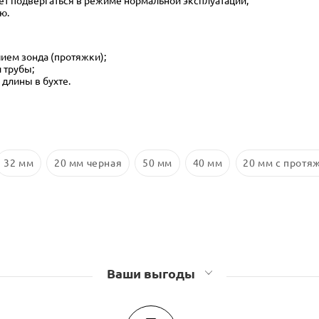
жет подвергаться в режиме нормальной эксплуатации;
ю.
ием зонда (протяжки);
и трубы;
длины в бухте.
32 мм
20 мм черная
50 мм
40 мм
20 мм с протя
Ваши выгоды