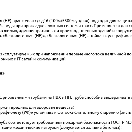
 (HF) оранжевая с/з д16 (100м/5500м уп/пал) подходит для защит
среды при прокладке сложных систем и трасс. Применяется для с
 жилых, административных и производственных зданий и сооружен
: «Безгалогенная (HF)», «Безгалогенная (HF), стойкая к ультрафиол
 эксплуатируемых при напряжении переменного тока величиной до 
нных и IT-сетей и коммуникаций;
в».
рированными трубами из ПВХ и ПП. Труба способна выдерживать о
держит вредных для здоровья веществ;
льтрафиолету (УФ)» устойчива к фотоокислительному старению (экс
а соответствует требованиям пожарной безопасности ГОСТ Р МЭК 6138
льшие механические нагрузки (допускается заливка бетоном);