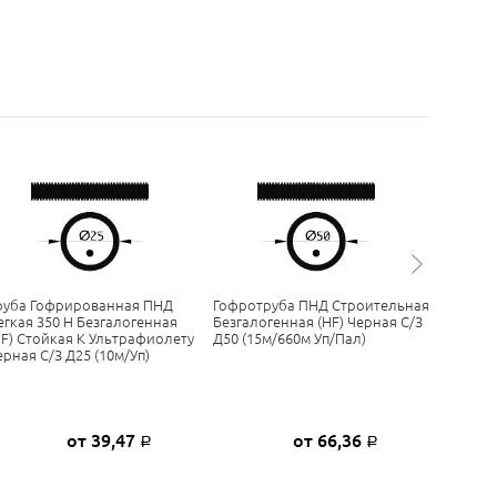
руба Гофрированная ПНД
Гофротруба ПНД Строительная
Труба Г
егкая 350 Н Безгалогенная
Безгалогенная (HF) Черная С/з
Лёгкая 
HF) Стойкая К Ультрафиолету
Д50 (15м/660м Уп/пал)
(HF) Ст
ерная С/з Д25 (10м/уп)
Серая С/
Пал)
от 39,47
от 66,36
Р
Р