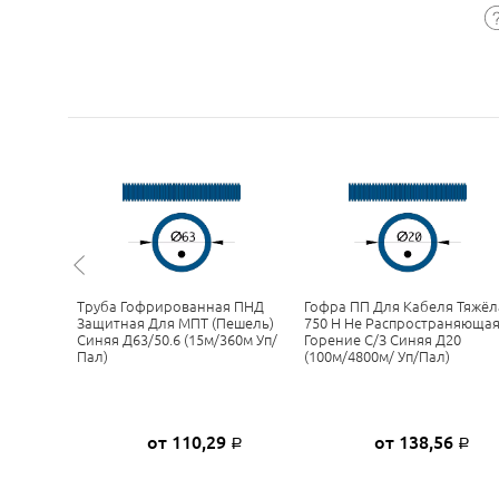
лен
Труба Гофрированная ПНД
Гофра ПП Для Кабеля Тяжёл
ащитная
Защитная Для МПТ (пешель)
750 Н Не Распространяюща
асная
Синяя Д63/50.6 (15м/360м Уп/
Горение С/з Синяя Д20
Уп/пал)
Пал)
(100м/4800м/ Уп/пал)
9
от 110,29
от 138,56
Р
Р
Р