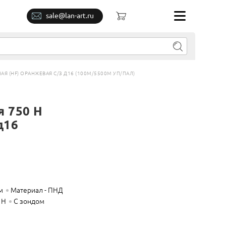
sale@lan-art.ru
Я (HF) ОРАНЖЕВАЯ С/З Д16 (100М/5500М УП/ПАЛ)
 750 Н
д16
м
Материал - ПНД
 Н
С зондом