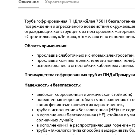
Описание
Характеристики
Труба гофрированная ПНД тяжёлая 750 Н безгалогенная
повреждений и агрессивного воздействия окружающей 
ограждающих конструкциях из несгораемых материалов
«Строительная», «Легкая», «Тяжелая» и по исполнениям
Область применения:
прокладка слаботочных и силовых электросетей,
прокладка компьютерных, телевизионных, телефо
использование в огнестойких кабельных линиях.
Преимущества гофрированных труб из ПНД «Промрука
Надежность и безопасность:
высокая коррозионная и химическая стойкость;
повышенная морозостойкость по сравнению с гоф
своих физико-механических характеристик;
труба в исполнении «Безгалогенная (HF)» не со
в исполнении «Безгалогенная (HF), стойкая к у
солнечных лучей);
в исполнении «Не распространяющая горение» труб
труба «Тяжелого» типа способна выдерживать бо