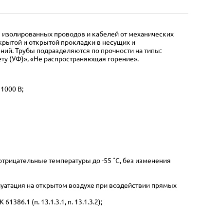
ы изолированных проводов и кабелей от механических
крытой и открытой прокладки в несущих и
ий. Трубы подразделяются по прочности на типы:
ету (УФ)», «Не распространяющая горение».
1000 В;
трицательные температуры до -55 ˚С, без изменения
плуатация на открытом воздухе при воздействии прямых
6.1 (п. 13.1.3.1, п. 13.1.3.2);