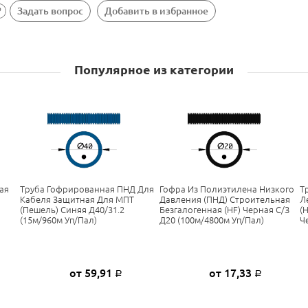
Задать вопрос
Добавить в избранное
Популярное из категории
ая
Труба Гофрированная ПНД Для
Гофра Из Полиэтилена Низкого
Т
я
Кабеля Защитная Для МПТ
Давления (ПНД) Строительная
Л
(пешель) Синяя Д40/31.2
Безгалогенная (HF) Черная С/з
(
(15м/960м Уп/пал)
Д20 (100м/4800м Уп/пал)
Ч
от 59,91
от 17,33
Р
Р