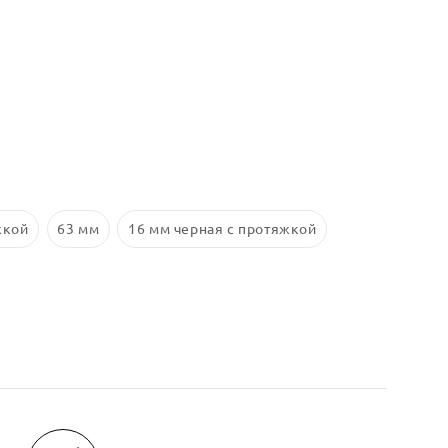
жкой
63 мм
16 мм черная с протяжкой