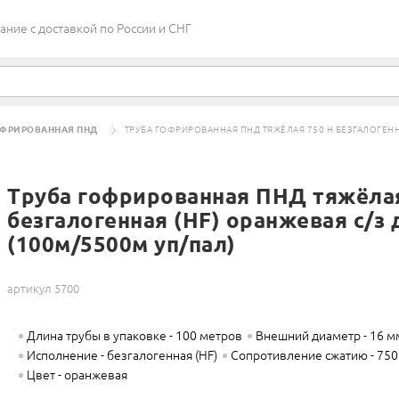
ие c доставкой по России и СНГ
ОФРИРОВАННАЯ ПНД
ТРУБА ГОФРИРОВАННАЯ ПНД ТЯЖЁЛАЯ 750 Н БЕЗГАЛОГЕННА
Труба гофрированная ПНД тяжёлая
безгалогенная (HF) оранжевая с/з 
(100м/5500м уп/пал)
артикул 5700
Длина трубы в упаковке - 100 метров
Внешний диаметр - 16 м
Исполнение - безгалогенная (HF)
Сопротивление сжатию - 750
Цвет - оранжевая