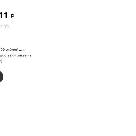
,11
Р
 т.руб
 500 рублей для
 доставим заказ на
е)