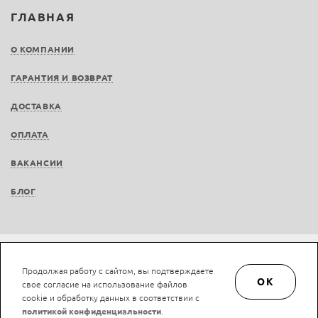
ГЛАВНАЯ
О КОМПАНИИ
ГАРАНТИЯ И ВОЗВРАТ
ДОСТАВКА
ОПЛАТА
ВАКАНСИИ
БЛОГ
Не является публичной офертой © LAN-art.ru, 2013—2026. Все права защищены.
Продолжая работу с сайтом, вы подтверждаете
Политика конфиденциальности.
Положение об обработке и защите персональных
OK
свое согласие на использование файлов
данных.
cookie и обработку данных в соответствии с
политикой конфиденциальности
.