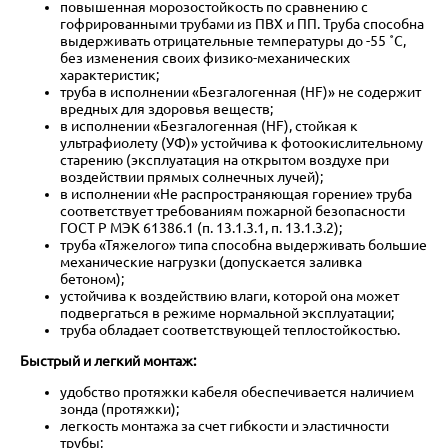
повышенная морозостойкость по сравнению с
гофрированными трубами из ПВХ и ПП. Труба способна
выдерживать отрицательные температуры до -55 ˚С,
без изменения своих физико-механических
характеристик;
труба в исполнении «Безгалогенная (HF)» не содержит
вредных для здоровья веществ;
в исполнении «Безгалогенная (HF), стойкая к
ультрафиолету (УФ)» устойчива к фотоокислительному
старению (эксплуатация на открытом воздухе при
воздействии прямых солнечных лучей);
в исполнении «Не распространяющая горение» труба
соответствует требованиям пожарной безопасности
ГОСТ Р МЭК 61386.1 (п. 13.1.3.1, п. 13.1.3.2);
труба «Тяжелого» типа способна выдерживать большие
механические нагрузки (допускается заливка
бетоном);
устойчива к воздействию влаги, которой она может
подвергаться в режиме нормальной эксплуатации;
труба обладает соответствующей теплостойкостью.
Быстрый и легкий монтаж:
удобство протяжки кабеля обеспечивается наличием
зонда (протяжки);
легкость монтажа за счет гибкости и эластичности
трубы;