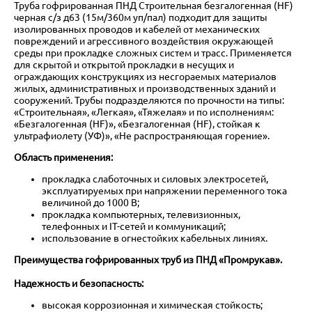
Труба гофрированная ПНД Строительная безгалогенная (HF)
черная с/з д63 (15м/360м уп/пал) подходит для защиты
изолированных проводов и кабелей от механических
повреждений и агрессивного воздействия окружающей
среды при прокладке сложных систем и трасс. Применяется
для скрытой и открытой прокладки в несущих и
ограждающих конструкциях из несгораемых материалов
жилых, административных и производственных зданий и
сооружений. Трубы подразделяются по прочности на типы:
«Строительная», «Легкая», «Тяжелая» и по исполнениям:
«Безгалогенная (HF)», «Безгалогенная (HF), стойкая к
ультрафиолету (УФ)», «Не распространяющая горение».
Область применения:
прокладка слаботочных и силовых электросетей,
эксплуатируемых при напряжении переменного тока
величиной до 1000 В;
прокладка компьютерных, телевизионных,
телефонных и IT-сетей и коммуникаций;
использование в огнестойких кабельных линиях.
Преимущества гофрированных труб из ПНД «Промрукав».
Надежность и безопасность:
высокая коррозионная и химическая стойкость;