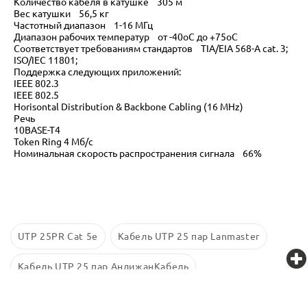
Количество кабеля в катушке 305 м
Вес катушки 56,5 кг
Частотный диапазон 1-16 МГц
Диапазон рабочих температур от -40oС до +75oС
Соответствует требованиям стандартов TIA/EIA 568-A cat. 3;
ISO/IEC 11801;
Поддержка следующих приложений:
IEEE 802.3
IEEE 802.5
Horisontal Distribution & Backbone Cabling (16 MHz)
Речь
10BASE-T4
Token Ring 4 Мб/с
Номинальная скорость распространения сигнала 66%
UTP 25PR Cat 5e
Кабель UTP 25 пар Lanmaster
Кабель UTP 25 пар АндижанКабель
Кабель UTP 25 пар Cabeus
Кабель UTP 25 пар Rexant