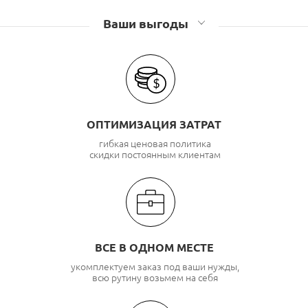
Кабель UTP 25 пар TopLAN
Кабель UTP 25 пар NetLAN
Ваши выгоды
Кабель UTP 25 пар LC
Кабель UTP 25 пар TWIST
Кабель UTP 25 пар TWT
ОПТИМИЗАЦИЯ ЗАТРАТ
гибкая ценовая политика
скидки постоянным клиентам
ВСЕ В ОДНОМ МЕСТЕ
укомплектуем заказ под ваши нужды,
всю рутину возьмем на себя