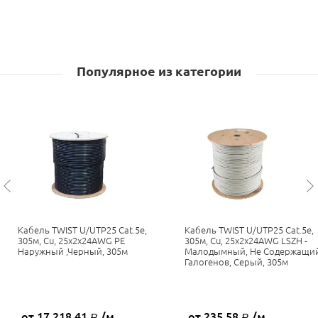
Популярное из категории
Кабель TWIST U/UTP25 Cat.5e,
Кабель TWIST U/UTP25 Cat.5e,
305м, Cu, 25x2x24AWG PE
305м, Cu, 25x2x24AWG LSZH -
Наружный ,черный, 305м
Малодымный, Не Содержащи
Галогенов, Серый, 305м
от 17 218,41
/м
от 235,58
/м
Р
Р