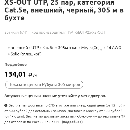
XS-OUT UTP, 25 пар, категория
Cat.5e, внешний, черный, 305 м в
бухте
артикул 6741
код производителя TWT-5EUTP25-XS-OUT
внешний
UTP
Кат. 5e
305м в кат
Медь (Cu)
24 AWG
Solid (сплошной)
Подробнее
134,01
Р
/м
Показать цены в
/бухта 305 метров
Р
Актуальные цены и наличие уточняйте у менеджеров.
Бесплатная доставка по СПб в тот же или следующий день (от 15 т.р.) и
от 500 рублей для остальных заказов. Доставка в Москву от 300 рублей
(от 1-го дня). Бесплатно доставим заказ на любую сумму до терминала ТК
для отправки по России или в СНГ.
(подробнее)