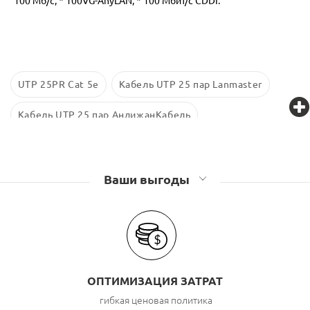
100 Мб/c; * 100VG-AnyLAN; * 100 Мбит/с CDDI.
UTP 25PR Cat 5e
Кабель UTP 25 пар Lanmaster
Кабель UTP 25 пар АндижанКабель
Кабель UTP 25 пар Cabeus
Кабель UTP 25 пар Rexant
Кабель UTP 25 пар TopLAN
Кабель UTP 25 пар NetLAN
Ваши выгоды
Кабель UTP 25 пар LC
Кабель UTP 25 пар TWIST
Кабель UTP 25 пар TWT
ОПТИМИЗАЦИЯ ЗАТРАТ
гибкая ценовая политика