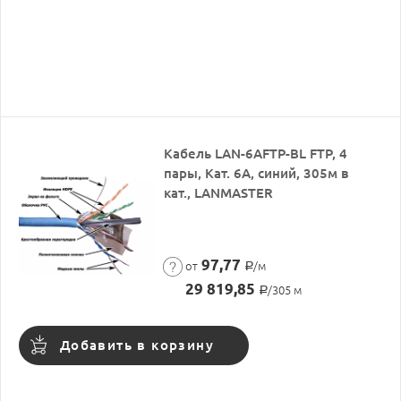
Кабель LAN-6AFTP-BL FTP, 4
пары, Кат. 6А, cиний, 305м в
кат., LANMASTER
97,77
от
/м
Р
29 819,85
/305 м
Р
Добавить в корзину