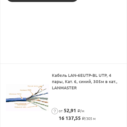
Кабель LAN-6EUTP-BL UTP, 4
пары, Кат. 6, синий, 305м в кат.,
LANMASTER
52,91
от
/м
Р
16 137,55
/305 м
Р