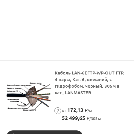
Кабель LAN-6EFTP-WP-OUT FTP,
4 пары, Кат. 6, внешний, с
гидрофобом, черный, 305м в
кат., LANMASTER
172,13
от
/м
Р
52 499,65
/305 м
Р