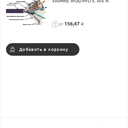
500Mhz, нг(А)-HFLTx, 305 м
156,47
от
Р
Добавить в корзину